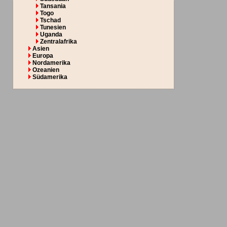
Tansania
Togo
Tschad
Tunesien
Uganda
Zentralafrika
Asien
Europa
Nordamerika
Ozeanien
Südamerika