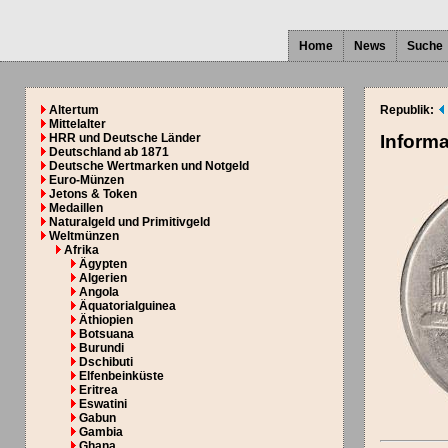
Home
News
Suche
Altertum
Republik:
Mittelalter
HRR und Deutsche Länder
Inform
Deutschland ab 1871
Deutsche Wertmarken und Notgeld
Euro-Münzen
Jetons & Token
Medaillen
Naturalgeld und Primitivgeld
Weltmünzen
Afrika
Ägypten
Algerien
Angola
Äquatorialguinea
Äthiopien
Botsuana
Burundi
Dschibuti
Elfenbeinküste
Eritrea
Eswatini
Gabun
Gambia
Ghana