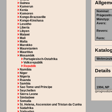
Allgem
Guinea
Kamerun
Kenia
Nominal
:
Komoren
Prägezeit
Kongo-Brazzaville
Münztyp
:
Kongo-Kinshasa
Avers
:
Lesotho
Liberia
Revers
:
Libyen
Malawi
Mali
Form
:
Malta
Marokko
Mauretanien
Katal
Mauritius
Mosambik
Weltmünzka
Portugiesisch-Ostafrika
Volksrepublik
Republik
Namibia
Details
Niger
Nigeria
Ruanda
Sambia
Sao Tome und Principe
1994,
NP
Seychellen
(prognostizi
Sierra Leone
Simbabwe
Somalia
St. Helena, Ascension und Tristan da Cunha
Südafrika
Südsudan