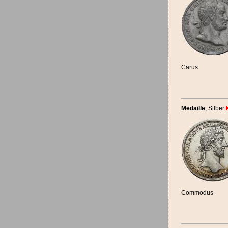
Carus
Medaille
, Silber
Commodus