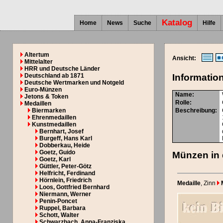
Katalog
Home
News
Suche
Hilfe
Altertum
Ansicht:
Mittelalter
HRR und Deutsche Länder
Deutschland ab 1871
Informatio
Deutsche Wertmarken und Notgeld
Euro-Münzen
Name:
Jetons & Token
Rolle:
Medaillen
Biermarken
Beschreibung:
Ehrenmedaillen
Kunstmedaillen
Bernhart, Josef
Burgeff, Hans Karl
Dobberkau, Heide
Goetz, Guido
Münzen in 
Goetz, Karl
Güttler, Peter-Götz
Helfricht, Ferdinand
Hörnlein, Friedrich
Medaille
, Zinn
M
Loos, Gottfried Bernhard
Niermann, Werner
Penin-Poncet
Ruppel, Barbara
Schott, Walter
Schwarzbach, Anna-Franziska