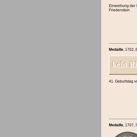
Einweihung der St
Friedenstein
Medaille
, 1702
,
41. Geburtstag 
Medaille
, 1707
, 