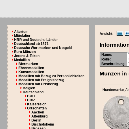
Altertum
Ansicht:
Mittelalter
HRR und Deutsche Länder
Deutschland ab 1871
Informatio
Deutsche Wertmarken und Notgeld
Euro-Münzen
Name:
Jetons & Token
Rolle:
Medaillen
Biermarken
Beschreibung:
Ehrenmedaillen
Kunstmedaillen
Münzen in 
Medaillen mit Bezug zu Persönlichkeiten
Medaillen mit Ereignisbezug
Medaillen mit Ortsbezug
Belgien
Hundemarke
, A
Deutschland
BRD
DDR
Kaiserreich
Ortschaften
Aachen
Altenburg
Berlin
Bischofsheim
Brossen