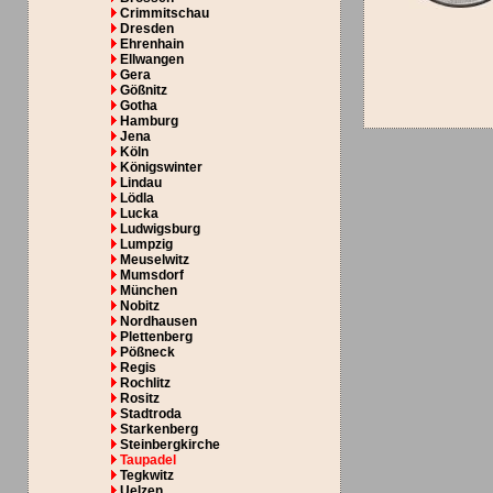
Crimmitschau
Dresden
Ehrenhain
Ellwangen
Gera
Gößnitz
Gotha
Hamburg
Jena
Köln
Königswinter
Lindau
Lödla
Lucka
Ludwigsburg
Lumpzig
Meuselwitz
Mumsdorf
München
Nobitz
Nordhausen
Plettenberg
Pößneck
Regis
Rochlitz
Rositz
Stadtroda
Starkenberg
Steinbergkirche
Taupadel
Tegkwitz
Uelzen