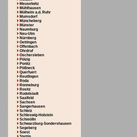
Meuselwitz
Mühlhausen
Mülheim a.d. Ruhr
Mumsdorf
Müncheberg
Münster
Naumburg
Neu-Ulm
Nürnberg
Oettingen
Offenbach
Ohrdruf
Oschersleben
Pölzig
Ponitz
Pößneck
Querfuert
Reutlingen
Roda
Ronneburg
Rositz
Rudolstadt
Saalfeld
Sachsen
Sangerhausen
Schleiz
Schleswig-Holstein
Schmölln
Schwarzburg-Sondershausen
Segeberg
Soest
Stettin