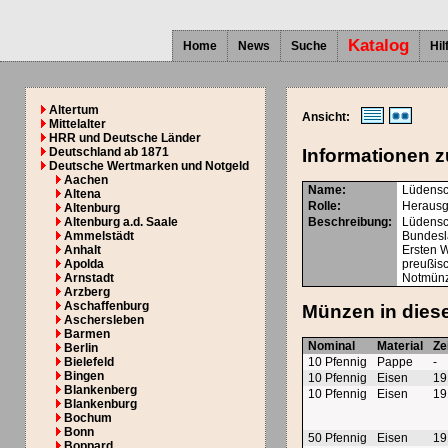
Katalog
Home
News
Suche
Hil
Altertum
Ansicht:
Mittelalter
HRR und Deutsche Länder
Deutschland ab 1871
Informationen z
Deutsche Wertmarken und Notgeld
Aachen
Name:
Lüdensc
Altena
Rolle:
Herausg
Altenburg
Altenburg a.d. Saale
Beschreibung:
Lüdensch
Ammelstädt
Bundesl
Anhalt
Ersten 
Apolda
preußis
Arnstadt
Notmünz
Arzberg
Aschaffenburg
Münzen in diese
Aschersleben
Barmen
Nominal
Material
Ze
Berlin
Bielefeld
10 Pfennig
Pappe
-
Bingen
10 Pfennig
Eisen
19
Blankenberg
10 Pfennig
Eisen
19
Blankenburg
Bochum
Bonn
50 Pfennig
Eisen
19
Boppard