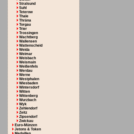
Stralsund
Suhl
Teterow
Thale
Thräna
Torgau
Trier
Trossingen
Wachtberg
Wallensen
Wattenscheid
Weida
Weimar
Weisbach
Weismain
Weißenfels
Werdau
Werne
Westphalen
Wiesbaden
Wintersdorf
Witten
Wittenberg
Wurzbach
Wyk
Zehlendorf
Zeitz
Zipsendorf
Zwickau
Euro-Münzen
Jetons & Token
Medaillen