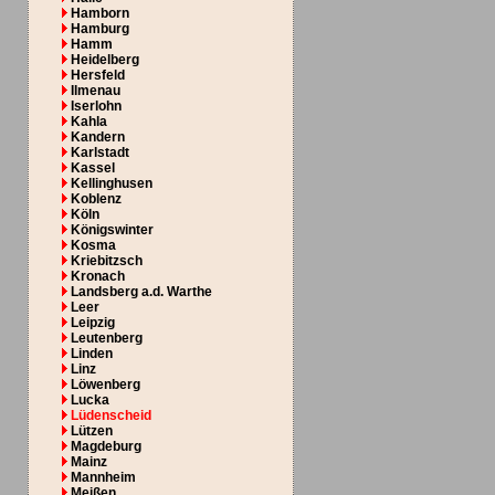
Hamborn
Hamburg
Hamm
Heidelberg
Hersfeld
Ilmenau
Iserlohn
Kahla
Kandern
Karlstadt
Kassel
Kellinghusen
Koblenz
Köln
Königswinter
Kosma
Kriebitzsch
Kronach
Landsberg a.d. Warthe
Leer
Leipzig
Leutenberg
Linden
Linz
Löwenberg
Lucka
Lüdenscheid
Lützen
Magdeburg
Mainz
Mannheim
Meißen