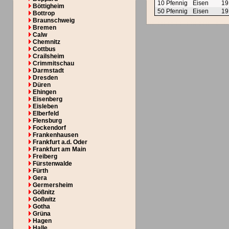
10 Pfennig
Eisen
19
Böttigheim
50 Pfennig
Eisen
19
Bottrop
Braunschweig
Bremen
Calw
Chemnitz
Cottbus
Crailsheim
Crimmitschau
Darmstadt
Dresden
Düren
Ehingen
Eisenberg
Eisleben
Elberfeld
Flensburg
Fockendorf
Frankenhausen
Frankfurt a.d. Oder
Frankfurt am Main
Freiberg
Fürstenwalde
Fürth
Gera
Germersheim
Gößnitz
Goßwitz
Gotha
Grüna
Hagen
Halle