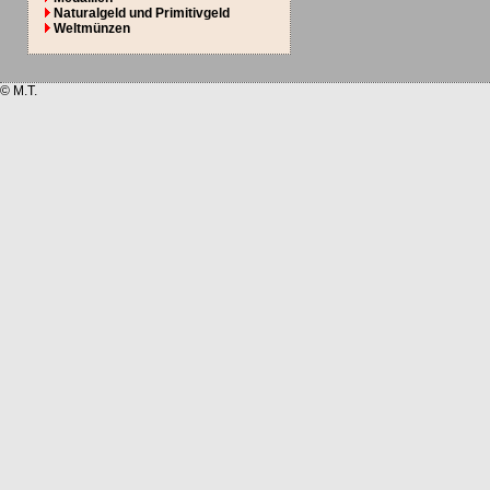
Naturalgeld und Primitivgeld
Weltmünzen
© M.T.