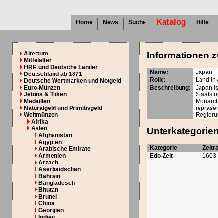
Katalog
Home
News
Suche
Hilfe
Altertum
Informationen z
Mittelalter
HRR und Deutsche Länder
Name:
Japan
Deutschland ab 1871
Rolle:
Land in 
Deutsche Wertmarken und Notgeld
Euro-Münzen
Beschreibung:
Japan is
Jetons & Token
Staatsfo
Medaillen
Monarchi
Naturalgeld und Primitivgeld
repräsen
Weltmünzen
Regieru
Afrika
Asien
Unterkategorie
Afghanistan
Ägypten
Kategorie
Zeit
Arabische Emirate
Armenien
Edo-Zeit
1603 
Arzach
Aserbaidschan
Bahrain
Bangladesch
Bhutan
Brunei
China
Georgien
Indien