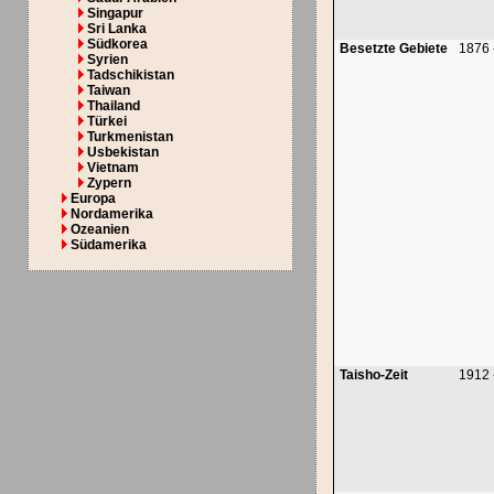
Singapur
Sri Lanka
Südkorea
Besetzte Gebiete
1876 
Syrien
Tadschikistan
Taiwan
Thailand
Türkei
Turkmenistan
Usbekistan
Vietnam
Zypern
Europa
Nordamerika
Ozeanien
Südamerika
Taisho-Zeit
1912 