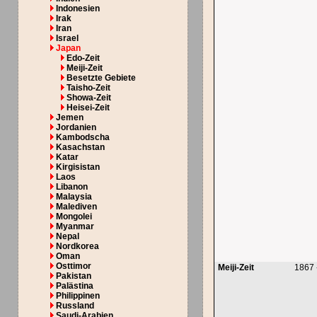
Indonesien
Irak
Iran
Israel
Japan
Edo-Zeit
Meiji-Zeit
Besetzte Gebiete
Taisho-Zeit
Showa-Zeit
Heisei-Zeit
Jemen
Jordanien
Kambodscha
Kasachstan
Katar
Kirgisistan
Laos
Libanon
Malaysia
Malediven
Mongolei
Myanmar
Nepal
Nordkorea
Oman
Osttimor
Meiji-Zeit
1867 
Pakistan
Palästina
Philippinen
Russland
Saudi-Arabien