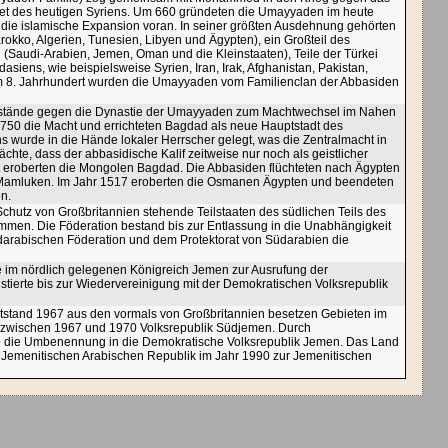
iet des heutigen Syriens. Um 660 gründeten die Umayyaden im heute
n die islamische Expansion voran. In seiner größten Ausdehnung gehörten
okko, Algerien, Tunesien, Libyen und Ägypten), ein Großteil des
 (Saudi-Arabien, Jemen, Oman und die Kleinstaaten), Teile der Türkei
asiens, wie beispielsweise Syrien, Iran, Irak, Afghanistan, Pakistan,
 Im 8. Jahrhundert wurden die Umayyaden vom Familienclan der Abbasiden
Aufstände gegen die Dynastie der Umayyaden zum Machtwechsel im Nahen
750 die Macht und errichteten Bagdad als neue Hauptstadt des
 wurde in die Hände lokaler Herrscher gelegt, was die Zentralmacht in
te, dass der abbasidische Kalif zeitweise nur noch als geistlicher
rt eroberten die Mongolen Bagdad. Die Abbasiden flüchteten nach Ägypten
den Mamluken. Im Jahr 1517 eroberten die Osmanen Ägypten und beendeten
en.
chutz von Großbritannien stehende Teilstaaten des südlichen Teils des
men. Die Föderation bestand bis zur Entlassung in die Unabhängigkeit
üdarabischen Föderation und dem Protektorat von Südarabien die
ie im nördlich gelegenen Königreich Jemen zur Ausrufung der
stierte bis zur Wiedervereinigung mit der Demokratischen Volksrepublik
tstand 1967 aus den vormals von Großbritannien besetzen Gebieten im
 zwischen 1967 und 1970 Volksrepublik Südjemen. Durch
e die Umbenennung in die Demokratische Volksrepublik Jemen. Das Land
er Jemenitischen Arabischen Republik im Jahr 1990 zur Jemenitischen