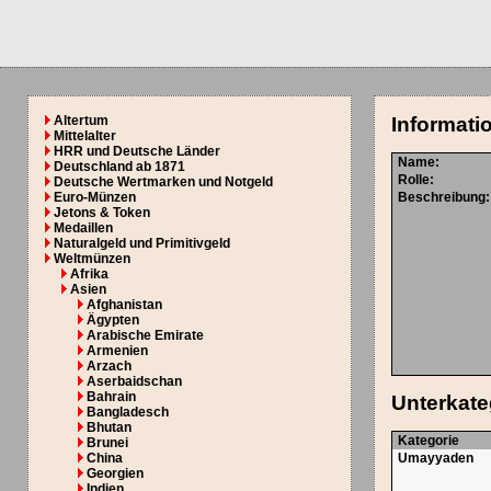
Altertum
Informati
Mittelalter
HRR und Deutsche Länder
Name:
Deutschland ab 1871
Rolle:
Deutsche Wertmarken und Notgeld
Euro-Münzen
Beschreibung:
Jetons & Token
Medaillen
Naturalgeld und Primitivgeld
Weltmünzen
Afrika
Asien
Afghanistan
Ägypten
Arabische Emirate
Armenien
Arzach
Aserbaidschan
Bahrain
Unterkate
Bangladesch
Bhutan
Kategorie
Brunei
China
Umayyaden
Georgien
Indien