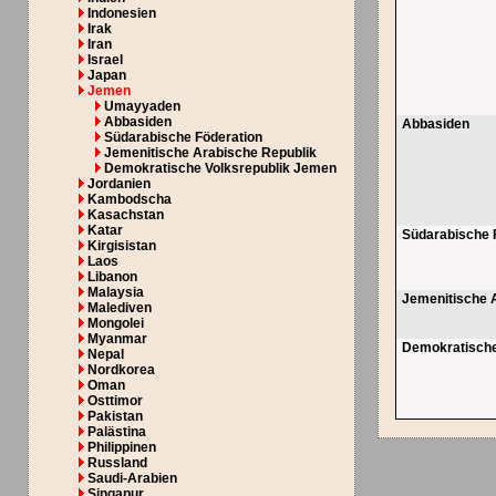
Indonesien
Irak
Iran
Israel
Japan
Jemen
Umayyaden
Abbasiden
Abbasiden
Südarabische Föderation
Jemenitische Arabische Republik
Demokratische Volksrepublik Jemen
Jordanien
Kambodscha
Kasachstan
Katar
Südarabische 
Kirgisistan
Laos
Libanon
Malaysia
Jemenitische 
Malediven
Mongolei
Myanmar
Demokratische
Nepal
Nordkorea
Oman
Osttimor
Pakistan
Palästina
Philippinen
Russland
Saudi-Arabien
Singapur