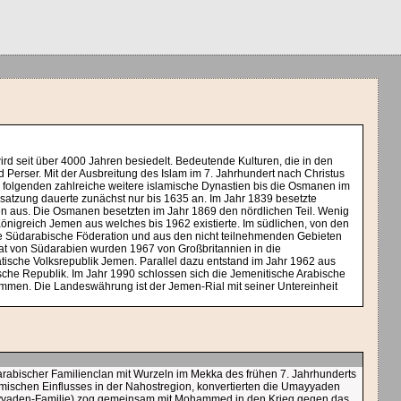
rd seit über 4000 Jahren besiedelt. Bedeutende Kulturen, die in den
 Perser. Mit der Ausbreitung des Islam im 7. Jahrhundert nach Christus
folgenden zahlreiche weitere islamische Dynastien bis die Osmanen im
esatzung dauerte zunächst nur bis 1635 an. Im Jahr 1839 besetzte
n aus. Die Osmanen besetzten im Jahr 1869 den nördlichen Teil. Wenig
Königreich Jemen aus welches bis 1962 existierte. Im südlichen, von den
ie Südarabische Föderation und aus den nicht teilnehmenden Gebieten
rat von Südarabien wurden 1967 von Großbritannien in die
tische Volksrepublik Jemen. Parallel dazu entstand im Jahr 1962 aus
che Republik. Im Jahr 1990 schlossen sich die Jemenitische Arabische
mmen. Die Landeswährung ist der Jemen-Rial mit seiner Untereinheit
arabischer Familienclan mit Wurzeln im Mekka des frühen 7. Jahrhunderts
amischen Einflusses in der Nahostregion, konvertierten die Umayyaden
ayyaden-Familie) zog gemeinsam mit Mohammed in den Krieg gegen das