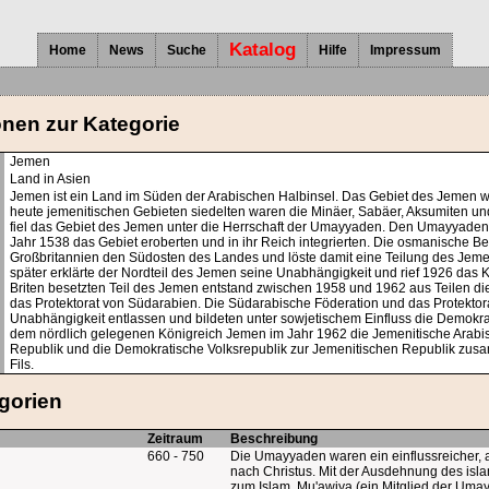
Katalog
Home
News
Suche
Hilfe
Impressum
onen zur Kategorie
Jemen
Land in Asien
Jemen ist ein Land im Süden der Arabischen Halbinsel. Das Gebiet des Jemen wi
heute jemenitischen Gebieten siedelten waren die Minäer, Sabäer, Aksumiten und
fiel das Gebiet des Jemen unter die Herrschaft der Umayyaden. Den Umayyaden 
Jahr 1538 das Gebiet eroberten und in ihr Reich integrierten. Die osmanische B
Großbritannien den Südosten des Landes und löste damit eine Teilung des Jeme
später erklärte der Nordteil des Jemen seine Unabhängigkeit und rief 1926 das 
Briten besetzten Teil des Jemen entstand zwischen 1958 und 1962 aus Teilen d
das Protektorat von Südarabien. Die Südarabische Föderation und das Protekto
Unabhängigkeit entlassen und bildeten unter sowjetischem Einfluss die Demokra
dem nördlich gelegenen Königreich Jemen im Jahr 1962 die Jemenitische Arabis
Republik und die Demokratische Volksrepublik zur Jemenitischen Republik zusa
Fils.
gorien
Zeitraum
Beschreibung
660 - 750
Die Umayyaden waren ein einflussreicher, 
nach Christus. Mit der Ausdehnung des isl
zum Islam. Mu'awiya (ein Mitglied der Um