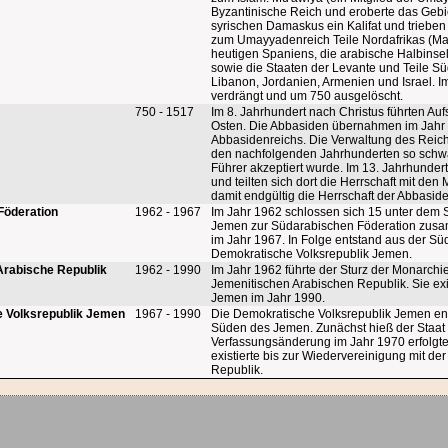
Byzantinische Reich und eroberte das Geb
syrischen Damaskus ein Kalifat und triebe
zum Umayyadenreich Teile Nordafrikas (Mar
heutigen Spaniens, die arabische Halbinsel
sowie die Staaten der Levante und Teile Süd
Libanon, Jordanien, Armenien und Israel.
verdrängt und um 750 ausgelöscht.
750 - 1517
Im 8. Jahrhundert nach Christus führten 
Osten. Die Abbasiden übernahmen im Jahr 
Abbasidenreichs. Die Verwaltung des Reichs
den nachfolgenden Jahrhunderten so schwäch
Führer akzeptiert wurde. Im 13. Jahrhunde
und teilten sich dort die Herrschaft mit 
damit endgültig die Herrschaft der Abbasid
Föderation
1962 - 1967
Im Jahr 1962 schlossen sich 15 unter dem S
Jemen zur Südarabischen Föderation zusam
im Jahr 1967. In Folge entstand aus der S
Demokratische Volksrepublik Jemen.
Arabische Republik
1962 - 1990
Im Jahr 1962 führte der Sturz der Monarch
Jemenitischen Arabischen Republik. Sie exi
Jemen im Jahr 1990.
 Volksrepublik Jemen
1967 - 1990
Die Demokratische Volksrepublik Jemen en
Süden des Jemen. Zunächst hieß der Staat
Verfassungsänderung im Jahr 1970 erfolgt
existierte bis zur Wiedervereinigung mit d
Republik.