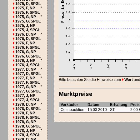
1975, D, SPGL
1975, F, NP
*
1975, F, SPGL
1975, G, NP
*
1975, G, SPGL
1975, J, NP
1975, J, SPGL
1976, D, NP
*
1976, D, SPGL
1976, F, NP
1976, F, SPGL
1976, G, NP
1976, G, SPGL
1976, J, NP
*
1976, J, SPGL
1977, D, NP
*
1977, D, SPGL
1977, F, NP
*
Bitte beachten Sie die Hinweise zum
Wert
und
1977, F, SPGL
1977, G, NP
*
1977, G, SPGL
Marktpreise
1977, J, NP
1977, J, SPGL
1978, D, NP
*
Verkäufer
Datum
Erhaltung
Preis
1978, D, SPGL
Onlineauktion
15.03.2010
ST
2,00
1978, F, NP
1978, F, SPGL
1978, G, NP
1978, G, SPGL
1978, J, NP
*
1978, J, SPGL
1979, D, NP