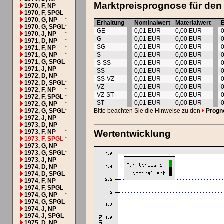
Marktpreisprognose für den
1970, F, NP
1970, F, SPGL
1970, G, NP
*
Erhaltung
Nominalwert
Materialwert
1970, G, SPGL
*
GE
0,01 EUR
0,00 EUR
1970, J, NP
*
G
0,01 EUR
0,00 EUR
1971, D, NP
*
SG
0,01 EUR
0,00 EUR
1971, F, NP
*
1971, G, NP
*
S
0,01 EUR
0,00 EUR
1971, G, SPGL
S-SS
0,01 EUR
0,00 EUR
1971, J, NP
SS
0,01 EUR
0,00 EUR
1972, D, NP
SS-VZ
0,01 EUR
0,00 EUR
1972, D, SPGL
*
VZ
0,01 EUR
0,00 EUR
1972, F, NP
*
VZ-ST
0,01 EUR
0,00 EUR
1972, F, SPGL
*
ST
0,01 EUR
0,00 EUR
1972, G, NP
*
1972, G, SPGL
*
Bitte beachten Sie die Hinweise zu den
Progn
1972, J, NP
1973, D, NP
1973, F, NP
*
Wertentwicklung
1973, F, SPGL
*
1973, G, NP
1973, G, SPGL
*
1973, J, NP
1974, D, NP
1974, D, SPGL
1974, F, NP
1974, F, SPGL
1974, G, NP
*
1974, G, SPGL
1974, J, NP
1974, J, SPGL
1975, D, NP