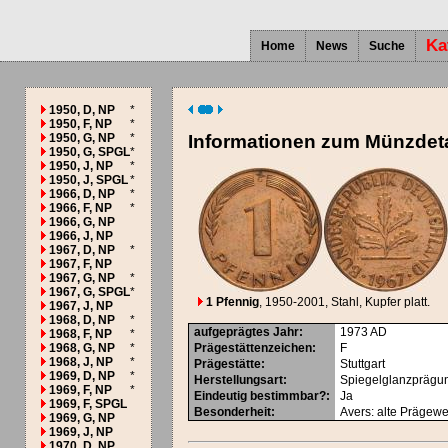
Ka
Home
News
Suche
1950, D, NP
*
1950, F, NP
*
1950, G, NP
*
Informationen zum Münzdeta
1950, G, SPGL
*
1950, J, NP
*
1950, J, SPGL
*
1966, D, NP
*
1966, F, NP
*
1966, G, NP
1966, J, NP
1967, D, NP
*
1967, F, NP
1967, G, NP
*
1967, G, SPGL
*
1 Pfennig
, 1950-2001
, Stahl, Kupfer platt.
1967, J, NP
1968, D, NP
*
aufgeprägtes Jahr
:
1973
AD
1968, F, NP
*
1968, G, NP
*
Prägestättenzeichen
:
F
1968, J, NP
*
Prägestätte
:
Stuttgart
1969, D, NP
*
Herstellungsart
:
Spiegelglanzprägu
1969, F, NP
*
Eindeutig bestimmbar?
:
Ja
1969, F, SPGL
Besonderheit
:
Avers: alte Prägew
1969, G, NP
1969, J, NP
1970, D, NP