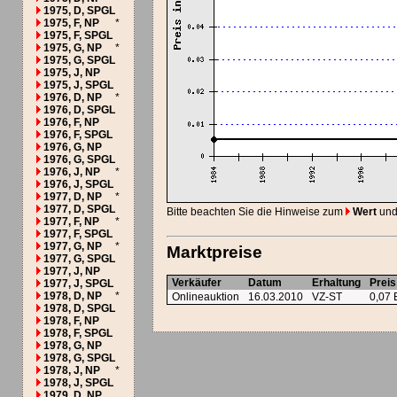
1975, D, SPGL
1975, F, NP
*
1975, F, SPGL
1975, G, NP
*
1975, G, SPGL
1975, J, NP
1975, J, SPGL
1976, D, NP
*
1976, D, SPGL
1976, F, NP
1976, F, SPGL
1976, G, NP
1976, G, SPGL
1976, J, NP
*
1976, J, SPGL
1977, D, NP
*
1977, D, SPGL
Bitte beachten Sie die Hinweise zum
Wert
und
1977, F, NP
*
1977, F, SPGL
1977, G, NP
*
Marktpreise
1977, G, SPGL
1977, J, NP
Verkäufer
Datum
Erhaltung
Preis
1977, J, SPGL
1978, D, NP
*
Onlineauktion
16.03.2010
VZ-ST
0,07
1978, D, SPGL
1978, F, NP
1978, F, SPGL
1978, G, NP
1978, G, SPGL
1978, J, NP
*
1978, J, SPGL
1979, D, NP