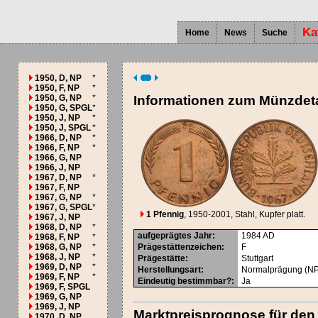
Ka
Home
News
Suche
1950, D, NP
*
1950, F, NP
*
1950, G, NP
*
Informationen zum Münzdeta
1950, G, SPGL
*
1950, J, NP
*
1950, J, SPGL
*
1966, D, NP
*
1966, F, NP
*
1966, G, NP
1966, J, NP
1967, D, NP
*
1967, F, NP
1967, G, NP
*
1967, G, SPGL
*
1 Pfennig
, 1950-2001
, Stahl, Kupfer platt.
1967, J, NP
1968, D, NP
*
aufgeprägtes Jahr
:
1984
AD
1968, F, NP
*
1968, G, NP
*
Prägestättenzeichen
:
F
1968, J, NP
*
Prägestätte
:
Stuttgart
1969, D, NP
*
Herstellungsart
:
Normalprägung (NP
1969, F, NP
*
Eindeutig bestimmbar?
:
Ja
1969, F, SPGL
1969, G, NP
1969, J, NP
Marktpreisprognose für den
1970, D, NP