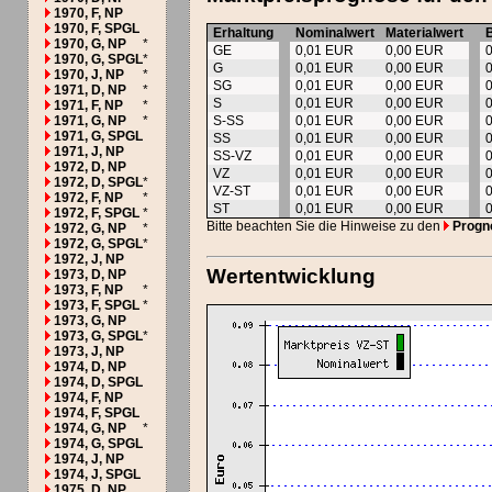
1970, F, NP
1970, F, SPGL
Erhaltung
Nominalwert
Materialwert
1970, G, NP
*
GE
0,01 EUR
0,00 EUR
1970, G, SPGL
*
G
0,01 EUR
0,00 EUR
1970, J, NP
*
SG
0,01 EUR
0,00 EUR
1971, D, NP
*
S
0,01 EUR
0,00 EUR
1971, F, NP
*
1971, G, NP
*
S-SS
0,01 EUR
0,00 EUR
1971, G, SPGL
SS
0,01 EUR
0,00 EUR
1971, J, NP
SS-VZ
0,01 EUR
0,00 EUR
1972, D, NP
VZ
0,01 EUR
0,00 EUR
1972, D, SPGL
*
VZ-ST
0,01 EUR
0,00 EUR
1972, F, NP
*
ST
0,01 EUR
0,00 EUR
1972, F, SPGL
*
Bitte beachten Sie die Hinweise zu den
Progn
1972, G, NP
*
1972, G, SPGL
*
1972, J, NP
Wertentwicklung
1973, D, NP
1973, F, NP
*
1973, F, SPGL
*
1973, G, NP
1973, G, SPGL
*
1973, J, NP
1974, D, NP
1974, D, SPGL
1974, F, NP
1974, F, SPGL
1974, G, NP
*
1974, G, SPGL
1974, J, NP
1974, J, SPGL
1975, D, NP