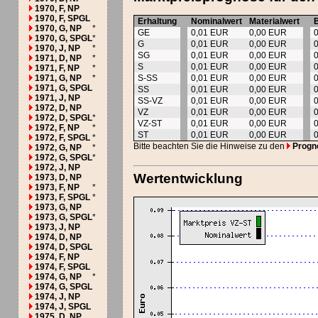
1970, F, NP
1970, F, SPGL
Erhaltung
Nominalwert
Materialwert
1970, G, NP
*
GE
0,01 EUR
0,00 EUR
1970, G, SPGL
*
G
0,01 EUR
0,00 EUR
1970, J, NP
*
SG
0,01 EUR
0,00 EUR
1971, D, NP
*
S
0,01 EUR
0,00 EUR
1971, F, NP
*
1971, G, NP
*
S-SS
0,01 EUR
0,00 EUR
1971, G, SPGL
SS
0,01 EUR
0,00 EUR
1971, J, NP
SS-VZ
0,01 EUR
0,00 EUR
1972, D, NP
VZ
0,01 EUR
0,00 EUR
1972, D, SPGL
*
VZ-ST
0,01 EUR
0,00 EUR
1972, F, NP
*
ST
0,01 EUR
0,00 EUR
1972, F, SPGL
*
Bitte beachten Sie die Hinweise zu den
Progn
1972, G, NP
*
1972, G, SPGL
*
1972, J, NP
Wertentwicklung
1973, D, NP
1973, F, NP
*
1973, F, SPGL
*
1973, G, NP
1973, G, SPGL
*
1973, J, NP
1974, D, NP
1974, D, SPGL
1974, F, NP
1974, F, SPGL
1974, G, NP
*
1974, G, SPGL
1974, J, NP
1974, J, SPGL
1975, D, NP