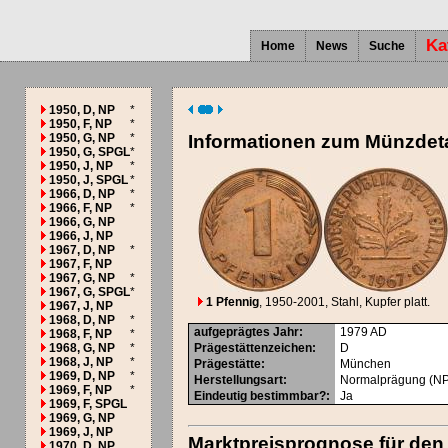
Ka
Home
News
Suche
1950, D, NP
*
1950, F, NP
*
1950, G, NP
*
Informationen zum Münzdeta
1950, G, SPGL
*
1950, J, NP
*
1950, J, SPGL
*
1966, D, NP
*
1966, F, NP
*
1966, G, NP
1966, J, NP
1967, D, NP
*
1967, F, NP
1967, G, NP
*
1967, G, SPGL
*
1 Pfennig
, 1950-2001
, Stahl, Kupfer platt.
1967, J, NP
1968, D, NP
*
aufgeprägtes Jahr
:
1979
AD
1968, F, NP
*
1968, G, NP
*
Prägestättenzeichen
:
D
1968, J, NP
*
Prägestätte
:
München
1969, D, NP
*
Herstellungsart
:
Normalprägung (NP
1969, F, NP
*
Eindeutig bestimmbar?
:
Ja
1969, F, SPGL
1969, G, NP
1969, J, NP
Marktpreisprognose für den
1970, D, NP