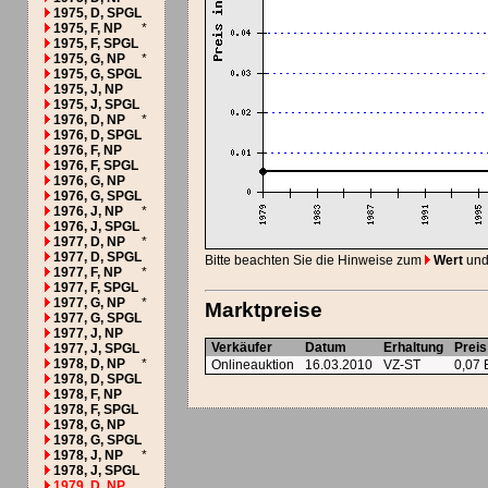
1975, D, SPGL
1975, F, NP
*
1975, F, SPGL
1975, G, NP
*
1975, G, SPGL
1975, J, NP
1975, J, SPGL
1976, D, NP
*
1976, D, SPGL
1976, F, NP
1976, F, SPGL
1976, G, NP
1976, G, SPGL
1976, J, NP
*
1976, J, SPGL
1977, D, NP
*
1977, D, SPGL
Bitte beachten Sie die Hinweise zum
Wert
und
1977, F, NP
*
1977, F, SPGL
1977, G, NP
*
Marktpreise
1977, G, SPGL
1977, J, NP
Verkäufer
Datum
Erhaltung
Preis
1977, J, SPGL
1978, D, NP
*
Onlineauktion
16.03.2010
VZ-ST
0,07
1978, D, SPGL
1978, F, NP
1978, F, SPGL
1978, G, NP
1978, G, SPGL
1978, J, NP
*
1978, J, SPGL
1979, D, NP