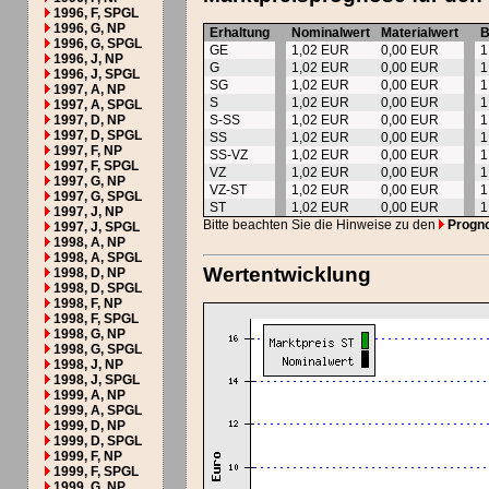
1996, F, SPGL
1996, G, NP
Erhaltung
Nominalwert
Materialwert
B
1996, G, SPGL
GE
1,02 EUR
0,00 EUR
1
1996, J, NP
G
1,02 EUR
0,00 EUR
1
1996, J, SPGL
SG
1,02 EUR
0,00 EUR
1
1997, A, NP
S
1,02 EUR
0,00 EUR
1
1997, A, SPGL
1997, D, NP
S-SS
1,02 EUR
0,00 EUR
1
1997, D, SPGL
SS
1,02 EUR
0,00 EUR
1
1997, F, NP
SS-VZ
1,02 EUR
0,00 EUR
1
1997, F, SPGL
VZ
1,02 EUR
0,00 EUR
1
1997, G, NP
VZ-ST
1,02 EUR
0,00 EUR
1
1997, G, SPGL
ST
1,02 EUR
0,00 EUR
1
1997, J, NP
Bitte beachten Sie die Hinweise zu den
Progn
1997, J, SPGL
1998, A, NP
1998, A, SPGL
Wertentwicklung
1998, D, NP
1998, D, SPGL
1998, F, NP
1998, F, SPGL
1998, G, NP
1998, G, SPGL
1998, J, NP
1998, J, SPGL
1999, A, NP
1999, A, SPGL
1999, D, NP
1999, D, SPGL
1999, F, NP
1999, F, SPGL
1999, G, NP