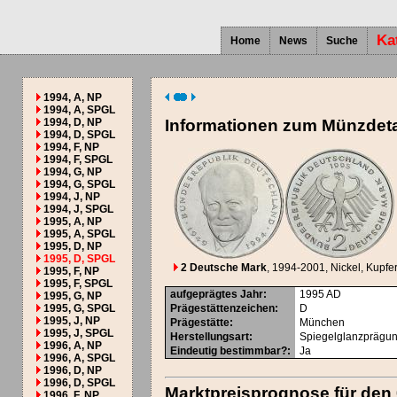
Ka
Home
News
Suche
1994, A, NP
1994, A, SPGL
1994, D, NP
Informationen zum Münzdeta
1994, D, SPGL
1994, F, NP
1994, F, SPGL
1994, G, NP
1994, G, SPGL
1994, J, NP
1994, J, SPGL
1995, A, NP
1995, A, SPGL
1995, D, NP
1995, D, SPGL
2 Deutsche Mark
, 1994-2001
, Nickel, Kupfer
1995, F, NP
1995, F, SPGL
aufgeprägtes Jahr
:
1995
AD
1995, G, NP
1995, G, SPGL
Prägestättenzeichen
:
D
1995, J, NP
Prägestätte
:
München
1995, J, SPGL
Herstellungsart
:
Spiegelglanzprägu
1996, A, NP
Eindeutig bestimmbar?
:
Ja
1996, A, SPGL
1996, D, NP
1996, D, SPGL
Marktpreisprognose für den
1996, F, NP