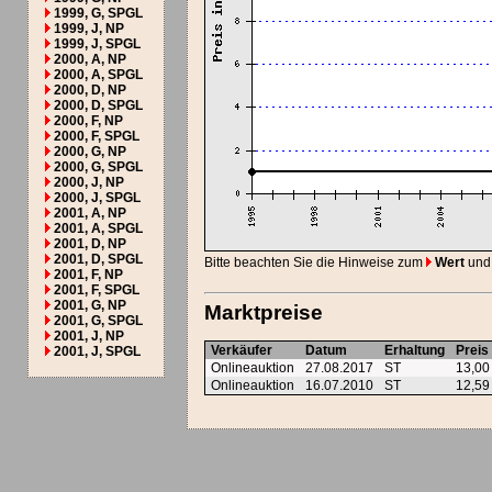
1999, G, SPGL
1999, J, NP
1999, J, SPGL
2000, A, NP
2000, A, SPGL
2000, D, NP
2000, D, SPGL
2000, F, NP
2000, F, SPGL
2000, G, NP
2000, G, SPGL
2000, J, NP
2000, J, SPGL
2001, A, NP
2001, A, SPGL
2001, D, NP
2001, D, SPGL
Bitte beachten Sie die Hinweise zum
Wert
und
2001, F, NP
2001, F, SPGL
2001, G, NP
Marktpreise
2001, G, SPGL
2001, J, NP
Verkäufer
Datum
Erhaltung
Preis
2001, J, SPGL
Onlineauktion
27.08.2017
ST
13,0
Onlineauktion
16.07.2010
ST
12,5