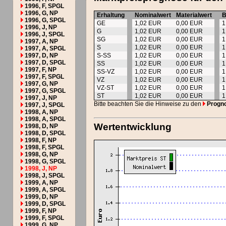
1996, F, SPGL
1996, G, NP
Erhaltung
Nominalwert
Materialwert
B
1996, G, SPGL
GE
1,02 EUR
0,00 EUR
1
1996, J, NP
G
1,02 EUR
0,00 EUR
1
1996, J, SPGL
SG
1,02 EUR
0,00 EUR
1
1997, A, NP
S
1,02 EUR
0,00 EUR
1
1997, A, SPGL
1997, D, NP
S-SS
1,02 EUR
0,00 EUR
1
1997, D, SPGL
SS
1,02 EUR
0,00 EUR
1
1997, F, NP
SS-VZ
1,02 EUR
0,00 EUR
1
1997, F, SPGL
VZ
1,02 EUR
0,00 EUR
1
1997, G, NP
VZ-ST
1,02 EUR
0,00 EUR
1
1997, G, SPGL
ST
1,02 EUR
0,00 EUR
1
1997, J, NP
Bitte beachten Sie die Hinweise zu den
Progn
1997, J, SPGL
1998, A, NP
1998, A, SPGL
Wertentwicklung
1998, D, NP
1998, D, SPGL
1998, F, NP
1998, F, SPGL
1998, G, NP
1998, G, SPGL
1998, J, NP
1998, J, SPGL
1999, A, NP
1999, A, SPGL
1999, D, NP
1999, D, SPGL
1999, F, NP
1999, F, SPGL
1999, G, NP