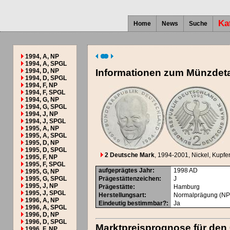
Ka
Home
News
Suche
1994, A, NP
1994, A, SPGL
1994, D, NP
Informationen zum Münzdeta
1994, D, SPGL
1994, F, NP
1994, F, SPGL
1994, G, NP
1994, G, SPGL
1994, J, NP
1994, J, SPGL
1995, A, NP
1995, A, SPGL
1995, D, NP
1995, D, SPGL
2 Deutsche Mark
, 1994-2001
, Nickel, Kupfer
1995, F, NP
1995, F, SPGL
aufgeprägtes Jahr
:
1998
AD
1995, G, NP
1995, G, SPGL
Prägestättenzeichen
:
J
1995, J, NP
Prägestätte
:
Hamburg
1995, J, SPGL
Herstellungsart
:
Normalprägung (NP
1996, A, NP
Eindeutig bestimmbar?
:
Ja
1996, A, SPGL
1996, D, NP
1996, D, SPGL
Marktpreisprognose für den
1996, F, NP