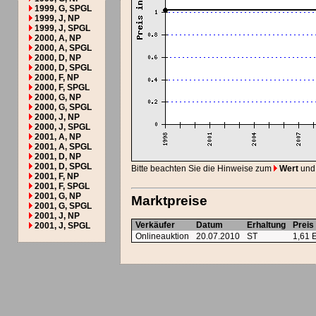
1999, G, SPGL
1999, J, NP
1999, J, SPGL
2000, A, NP
2000, A, SPGL
2000, D, NP
2000, D, SPGL
2000, F, NP
2000, F, SPGL
2000, G, NP
2000, G, SPGL
2000, J, NP
2000, J, SPGL
2001, A, NP
2001, A, SPGL
2001, D, NP
2001, D, SPGL
Bitte beachten Sie die Hinweise zum
Wert
und
2001, F, NP
2001, F, SPGL
2001, G, NP
Marktpreise
2001, G, SPGL
2001, J, NP
Verkäufer
Datum
Erhaltung
Preis
2001, J, SPGL
Onlineauktion
20.07.2010
ST
1,61