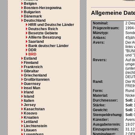
Belgien
Bosnien-Herzegowina
Allgemeine Dat
Bulgarien
Dänemark
Deutschland
Nominal
:
2 Deu
HRR und Deutsche Länder
Prägezeitraum
:
1994
Deutsches Reich
Münztyp
:
Sond
Besetzte Gebiete
Alliierte Besatzung
Anlass
:
45jäh
Saarland
Avers
:
Der A
Bank deutscher Länder
links 
DDR
"BUN
BRD
und "
Estland
Revers
:
Auf d
Finnland
umgeb
Frankreich
(unte
Gibraltar
(rec
Griechenland
DEUT
Großbritannien
Rand
:
Der R
Guernsey
FREIH
Insel Man
Form
:
Rund
Irland
Material
:
Nickel
Island
Durchmesser
:
Soll:
Italien
Jersey
Stärke
:
Soll:
Kasachstan
Gewicht
:
Soll:
7
Kosovo
Stempeldrehung
:
Soll:
0
Kroatien
Künstler
:
Avers
Lettland
Ausgabetermin
:
19.07
Liechtenstein
Einzugstermin
:
31.12
Litauen
Nominalwert
:
2
DE
Luxemburg