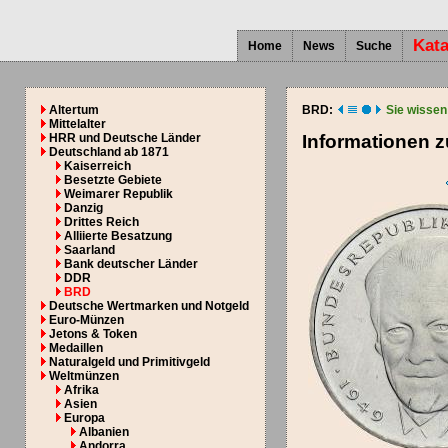
Kata
Home
News
Suche
Altertum
BRD:
Sie wissen
Mittelalter
HRR und Deutsche Länder
Informationen 
Deutschland ab 1871
Kaiserreich
Besetzte Gebiete
Weimarer Republik
Danzig
Drittes Reich
Alliierte Besatzung
Saarland
Bank deutscher Länder
DDR
BRD
Deutsche Wertmarken und Notgeld
Euro-Münzen
Jetons & Token
Medaillen
Naturalgeld und Primitivgeld
Weltmünzen
Afrika
Asien
Europa
Albanien
Andorra