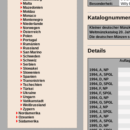
Malta
Besonderheit
:
Willy
Mazedonien
Moldau
Monaco
Katalognumme
Montenegro
Niederlande
Kleiner deutscher Münzk
Norwegen
Österreich
Weltmünzkatalog 20. Jah
Polen
Die deutschen Münzen se
Portugal
Rumänien
Russland
Details
San Marino
Schweden
Schweiz
Aufla
Serbien
Slowakei
1994,
A
,
NP
Slowenien
1994,
A
,
SPGL
Spanien
1994,
D
,
NP
Transnistrien
1994,
D
,
SPGL
Tschechien
1994,
F
,
NP
Türkei
Ukraine
1994,
F
,
SPGL
Ungarn
1994,
G
,
NP
Vatikanstadt
1994,
G
,
SPGL
Weißrussland
1994,
J
,
NP
Zypern
1994,
J
,
SPGL
Nordamerika
1995,
A
,
NP
Ozeanien
1995,
A
,
SPGL
Südamerika
1995,
D
,
NP