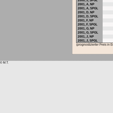
2000,
J
,
SPGL
2001,
A
,
NP
2001,
A
,
SPGL
2001,
D
,
NP
2001,
D
,
SPGL
2001,
F
,
NP
2001,
F
,
SPGL
2001,
G
,
NP
2001,
G
,
SPGL
2001,
J
,
NP
2001,
J
,
SPGL
(prognostizierter Preis in 
© M.T.