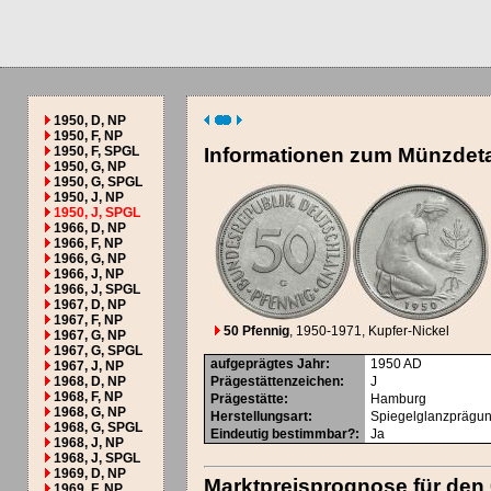
1950, D, NP
1950, F, NP
1950, F, SPGL
Informationen zum Münzdeta
1950, G, NP
1950, G, SPGL
1950, J, NP
1950, J, SPGL
1966, D, NP
1966, F, NP
1966, G, NP
1966, J, NP
1966, J, SPGL
1967, D, NP
1967, F, NP
50 Pfennig
, 1950-1971
, Kupfer-Nickel
1967, G, NP
1967, G, SPGL
aufgeprägtes Jahr
:
1950
AD
1967, J, NP
1968, D, NP
Prägestättenzeichen
:
J
1968, F, NP
Prägestätte
:
Hamburg
1968, G, NP
Herstellungsart
:
Spiegelglanzprägu
1968, G, SPGL
Eindeutig bestimmbar?
:
Ja
1968, J, NP
1968, J, SPGL
1969, D, NP
Marktpreisprognose für den
1969, F, NP