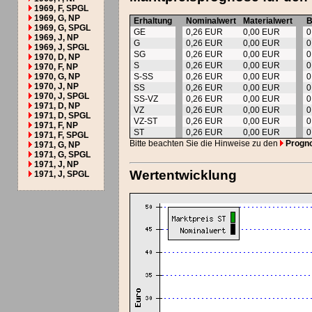
1969, F, SPGL
1969, G, NP
Erhaltung
Nominalwert
Materialwert
B
1969, G, SPGL
GE
0,26 EUR
0,00 EUR
0
1969, J, NP
G
0,26 EUR
0,00 EUR
0
1969, J, SPGL
SG
0,26 EUR
0,00 EUR
0
1970, D, NP
S
0,26 EUR
0,00 EUR
0
1970, F, NP
1970, G, NP
S-SS
0,26 EUR
0,00 EUR
0
1970, J, NP
SS
0,26 EUR
0,00 EUR
0
1970, J, SPGL
SS-VZ
0,26 EUR
0,00 EUR
0
1971, D, NP
VZ
0,26 EUR
0,00 EUR
0
1971, D, SPGL
VZ-ST
0,26 EUR
0,00 EUR
0
1971, F, NP
ST
0,26 EUR
0,00 EUR
0
1971, F, SPGL
Bitte beachten Sie die Hinweise zu den
Progn
1971, G, NP
1971, G, SPGL
1971, J, NP
Wertentwicklung
1971, J, SPGL