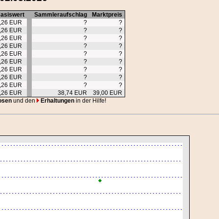
asiswert
Sammleraufschlag
Marktpreis
,26 EUR
?
?
,26 EUR
?
?
,26 EUR
?
?
,26 EUR
?
?
,26 EUR
?
?
,26 EUR
?
?
,26 EUR
?
?
,26 EUR
?
?
,26 EUR
?
?
,26 EUR
38,74 EUR
39,00 EUR
osen
und den
Erhaltungen
in der Hilfe!