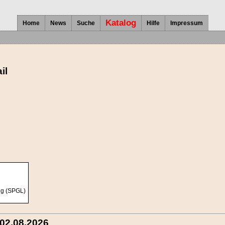
Katalog
Home
News
Suche
Hilfe
Impressum
il
ng (SPGL)
 02.08.2026