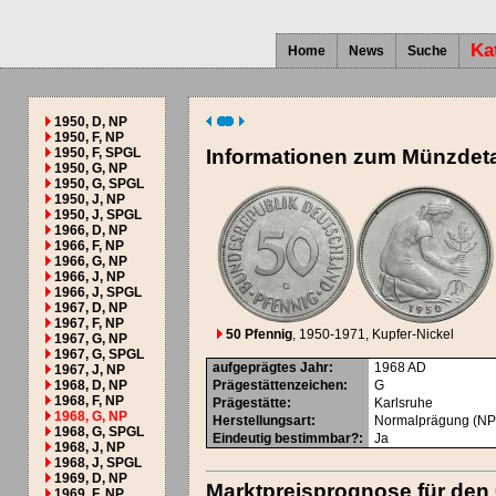
Ka
Home
News
Suche
1950, D, NP
1950, F, NP
1950, F, SPGL
Informationen zum Münzdeta
1950, G, NP
1950, G, SPGL
1950, J, NP
1950, J, SPGL
1966, D, NP
1966, F, NP
1966, G, NP
1966, J, NP
1966, J, SPGL
1967, D, NP
1967, F, NP
50 Pfennig
, 1950-1971
, Kupfer-Nickel
1967, G, NP
1967, G, SPGL
aufgeprägtes Jahr
:
1968
AD
1967, J, NP
1968, D, NP
Prägestättenzeichen
:
G
1968, F, NP
Prägestätte
:
Karlsruhe
1968, G, NP
Herstellungsart
:
Normalprägung (NP
1968, G, SPGL
Eindeutig bestimmbar?
:
Ja
1968, J, NP
1968, J, SPGL
1969, D, NP
Marktpreisprognose für den
1969, F, NP