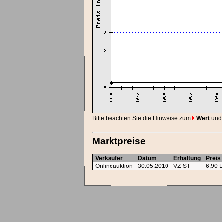
Bitte beachten Sie die Hinweise zum
Wert
und
Marktpreise
Verkäufer
Datum
Erhaltung
Preis
Onlineauktion
30.05.2010
VZ-ST
6,90