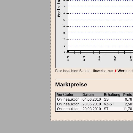
Bitte beachten Sie die Hinweise zum
Wert
und
Marktpreise
Verkäufer
Datum
Erhaltung
Preis
Onlineauktion
04.06.2010
SS
0,78
Onlineauktion
28.05.2010
VZ-ST
2,50
Onlineauktion
20.03.2010
ST
11,7