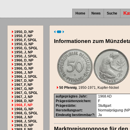
Ka
Home
News
Suche
1950, D, NP
1950, F, NP
1950, F, SPGL
Informationen zum Münzdeta
1950, G, NP
1950, G, SPGL
1950, J, NP
1950, J, SPGL
1966, D, NP
1966, F, NP
1966, G, NP
1966, J, NP
1966, J, SPGL
1967, D, NP
1967, F, NP
50 Pfennig
, 1950-1971
, Kupfer-Nickel
1967, G, NP
1967, G, SPGL
aufgeprägtes Jahr
:
1968
AD
1967, J, NP
1968, D, NP
Prägestättenzeichen
:
F
1968, F, NP
Prägestätte
:
Stuttgart
1968, G, NP
Herstellungsart
:
Normalprägung (NP
1968, G, SPGL
Eindeutig bestimmbar?
:
Ja
1968, J, NP
1968, J, SPGL
1969, D, NP
Marktpreisprognose für den
1969, F, NP