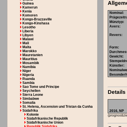
Allgem
Guinea
Kamerun
Kenia
Nominal
:
Komoren
Prägezeit
Kongo-Brazzaville
Münztyp
:
Kongo-Kinshasa
Avers
:
Lesotho
Liberia
Revers
:
Libyen
Malawi
Mali
Malta
Form
:
Marokko
Durchmes
Mauretanien
Gewicht
:
Mauritius
Stempeldr
Mosambik
Künstler
:
Namibia
Nominalwe
Niger
Besonderh
Nigeria
Ruanda
Sambia
Sao Tome und Principe
Seychellen
Details
Sierra Leone
Simbabwe
Somalia
St. Helena, Ascension und Tristan da Cunha
Südafrika
2016,
NP
Kolonie
(prognostizi
Südafrikanische Republik
Südafrikanische Union
Republik Südafrika