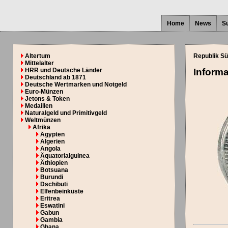
Home
News
S
Altertum
Republik Sü
Mittelalter
HRR und Deutsche Länder
Inform
Deutschland ab 1871
Deutsche Wertmarken und Notgeld
Euro-Münzen
Jetons & Token
Medaillen
Naturalgeld und Primitivgeld
Weltmünzen
Afrika
Ägypten
Algerien
Angola
Äquatorialguinea
Äthiopien
Botsuana
Burundi
Dschibuti
Elfenbeinküste
Eritrea
Eswatini
Gabun
Gambia
Ghana