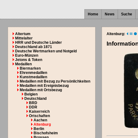
Home
News
Suche
Altertum
Altenburg:
Mittelalter
HRR und Deutsche Länder
Informatio
Deutschland ab 1871
Deutsche Wertmarken und Notgeld
Euro-Münzen
Jetons & Token
Medaillen
Biermarken
Ehrenmedaillen
Kunstmedaillen
Medaillen mit Bezug zu Persönlichkeiten
Medaillen mit Ereignisbezug
Medaillen mit Ortsbezug
Belgien
Deutschland
BRD
DDR
Kaiserreich
Ortschaften
Aachen
Altenburg
Berlin
Bischofsheim
Brossen