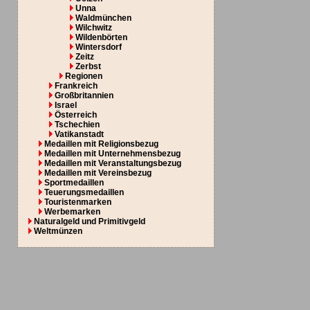
Unna
Waldmünchen
Wilchwitz
Wildenbörten
Wintersdorf
Zeitz
Zerbst
Regionen
Frankreich
Großbritannien
Israel
Österreich
Tschechien
Vatikanstadt
Medaillen mit Religionsbezug
Medaillen mit Unternehmensbezug
Medaillen mit Veranstaltungsbezug
Medaillen mit Vereinsbezug
Sportmedaillen
Teuerungsmedaillen
Touristenmarken
Werbemarken
Naturalgeld und Primitivgeld
Weltmünzen