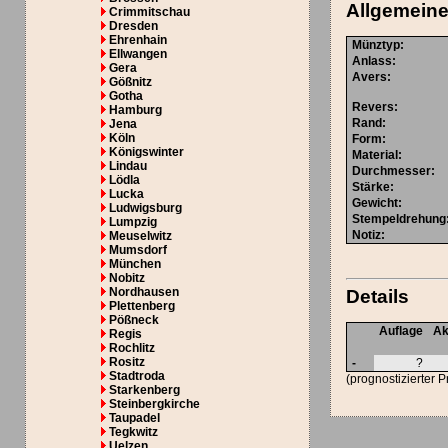
Allgemeine
Crimmitschau
Dresden
Ehrenhain
Münztyp
:
Ellwangen
Anlass
:
Gera
Avers
:
Gößnitz
Gotha
Revers
:
Hamburg
Rand
:
Jena
Köln
Form
:
Königswinter
Material
:
Lindau
Durchmesser
:
Lödla
Stärke
:
Lucka
Gewicht
:
Ludwigsburg
Stempeldrehung
Lumpzig
Notiz:
Meuselwitz
Mumsdorf
München
Nobitz
Nordhausen
Details
Plettenberg
Pößneck
Auflage
Ak
Regis
Rochlitz
Rositz
-
?
Stadtroda
(prognostizierter 
Starkenberg
Steinbergkirche
Taupadel
Tegkwitz
Uelzen