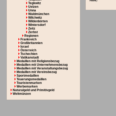
Hilfe
)
Tegkwitz
Uelzen
Unna
Waldmünchen
Wilchwitz
Wildenbörten
Wintersdorf
Zeitz
Zerbst
Regionen
Frankreich
Großbritannien
Israel
Österreich
Tschechien
Vatikanstadt
Medaillen mit Religionsbezug
Medaillen mit Unternehmensbezug
Medaillen mit Veranstaltungsbezug
Medaillen mit Vereinsbezug
Sportmedaillen
Teuerungsmedaillen
Touristenmarken
Werbemarken
Naturalgeld und Primitivgeld
Weltmünzen