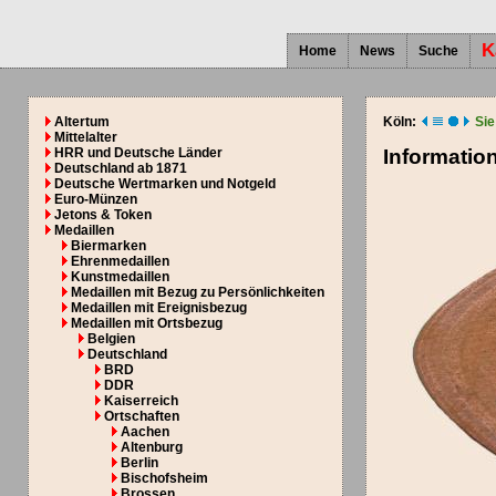
K
Home
News
Suche
Altertum
Köln:
Sie
Mittelalter
HRR und Deutsche Länder
Informatio
Deutschland ab 1871
Deutsche Wertmarken und Notgeld
Euro-Münzen
Jetons & Token
Medaillen
Biermarken
Ehrenmedaillen
Kunstmedaillen
Medaillen mit Bezug zu Persönlichkeiten
Medaillen mit Ereignisbezug
Medaillen mit Ortsbezug
Belgien
Deutschland
BRD
DDR
Kaiserreich
Ortschaften
Aachen
Altenburg
Berlin
Bischofsheim
Brossen