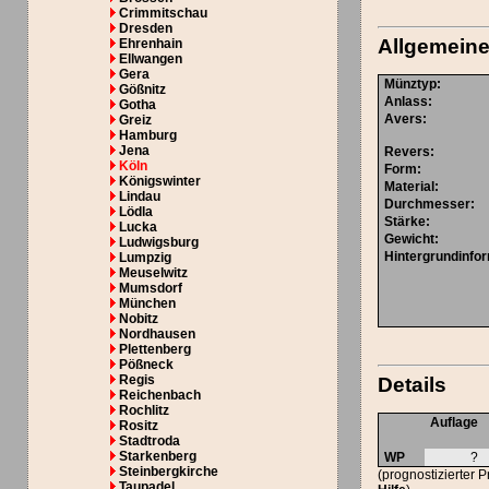
Crimmitschau
Dresden
Allgemeine
Ehrenhain
Ellwangen
Gera
Münztyp
:
Gößnitz
Anlass
:
Gotha
Avers
:
Greiz
Hamburg
Jena
Revers
:
Köln
Form
:
Königswinter
Material
:
Lindau
Durchmesser
:
Lödla
Stärke
:
Lucka
Gewicht
:
Ludwigsburg
Hintergrundinfo
Lumpzig
Meuselwitz
Mumsdorf
München
Nobitz
Nordhausen
Plettenberg
Pößneck
Regis
Details
Reichenbach
Rochlitz
Auflage
Rositz
Stadtroda
Starkenberg
WP
?
Steinbergkirche
(prognostizierter 
Taupadel