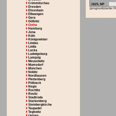
Crimmitschau
1825,
NP
Dresden
(prognostizierter 
Ehrenhain
Ellwangen
Gera
Gößnitz
Gotha
Hamburg
Jena
Köln
Königswinter
Lindau
Lödla
Lucka
Ludwigsburg
Lumpzig
Meuselwitz
Mumsdorf
München
Nobitz
Nordhausen
Plettenberg
Pößneck
Regis
Rochlitz
Rositz
Stadtroda
Starkenberg
Steinbergkirche
Taupadel
Tegkwitz
Uelzen