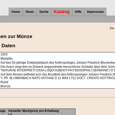
Katalog
Home
News
Suche
Hilfe
Impressum
Sie
nen zur Münze
 Daten
1825
Medaille
Auf das 50-jährige Doktorjubiläum des Anthropologen Johann Friedrich Blumenb
Der Avers zeigt drei im Dreieck angeordnete menschliche Schädel über dem Schr
"NATURAE INTERPRETI OSSA LOQUI IUBENTI PHYSIOSOPHILI GERMANICI D:19 S
Auf dem Revers befindet sich das Brustbild des Anthropologen Johann Friedrich B
"I. FR. BLUMENBACH NATO GOTHAE D.11 MAII 1752 DOCT. CREATO GOTTINGAE D
Rund
Bronze
lage
Aktueller Marktpreis pro Erhaltung