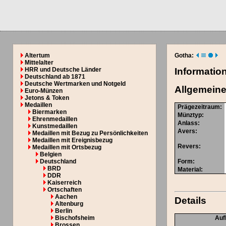
Altertum
Gotha:
Mittelalter
HRR und Deutsche Länder
Informatio
Deutschland ab 1871
Deutsche Wertmarken und Notgeld
Allgemeine
Euro-Münzen
Jetons & Token
Medaillen
Prägezeitraum
:
Biermarken
Münztyp
:
Ehrenmedaillen
Anlass
:
Kunstmedaillen
Avers
:
Medaillen mit Bezug zu Persönlichkeiten
Medaillen mit Ereignisbezug
Revers
:
Medaillen mit Ortsbezug
Belgien
Deutschland
Form
:
BRD
Material
:
DDR
Kaiserreich
Ortschaften
Aachen
Details
Altenburg
Berlin
Bischofsheim
Auf
Brossen