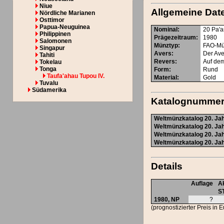
Niue
Allgemeine Dat
Nördliche Marianen
Osttimor
Papua-Neuguinea
Nominal
:
20 Pa'
Philippinen
Prägezeitraum
:
1980
Salomonen
Münztyp
:
FAO-M
Singapur
Avers
:
Der Ave
Tahiti
Revers
:
Auf de
Tokelau
Tonga
Form
:
Rund
Taufa'ahau Tupou IV.
Material
:
Gold
Tuvalu
Südamerika
Katalognumme
Weltmünzkatalog 20. Jah
Weltmünzkatalog 20. Jah
Weltmünzkatalog 20. Jah
Weltmünzkatalog 20. Jah
Details
Auflage
Ak
S
1980,
NP
?
(prognostizierter Preis in 