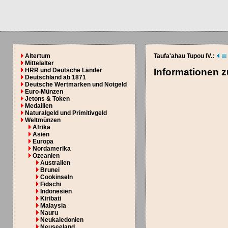
Altertum
Taufa'ahau Tupou IV.:
Mittelalter
HRR und Deutsche Länder
Informationen 
Deutschland ab 1871
Deutsche Wertmarken und Notgeld
Euro-Münzen
Jetons & Token
Medaillen
Naturalgeld und Primitivgeld
Weltmünzen
Afrika
Asien
Europa
Nordamerika
Ozeanien
Australien
Brunei
Cookinseln
Fidschi
Indonesien
Kiribati
Malaysia
Nauru
Neukaledonien
Neuseeland