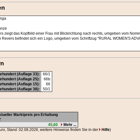
en
anga
ünze
rs zeigt das Kopfbild einer Frau mit Blickrichtung nach rechts, umgeben vom N
m Revers befindet sich ein Logo, umgeben vom Schriftzug "RURAL WOMEN'S ADVA
rn
rhundert (Auflage 33):
66/1
rhundert (Auflage 25):
66b
rhundert (Auflage 15):
66
rhundert (Auflage 38):
50/1
tueller Marktpreis pro Erhaltung
T
45,60
Mehr ...
Euro, Stand: 02.08.2026, weitere Hinweise finden Sie in der
Hilfe
)