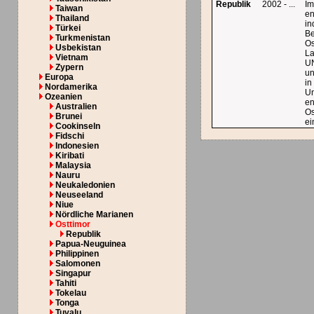
Republik
2002 - ...
Im
Taiwan
en
Thailand
in
Türkei
Be
Turkmenistan
Os
Usbekistan
La
Vietnam
U
Zypern
u
Europa
in
Nordamerika
Un
Ozeanien
en
Australien
Os
Brunei
ei
Cookinseln
Fidschi
Indonesien
Kiribati
Malaysia
Nauru
Neukaledonien
Neuseeland
Niue
Nördliche Marianen
Osttimor
Republik
Papua-Neuguinea
Philippinen
Salomonen
Singapur
Tahiti
Tokelau
Tonga
Tuvalu