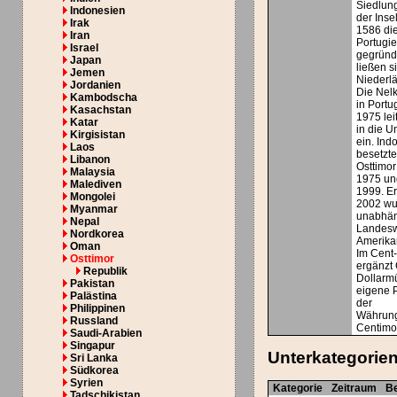
Siedlung
Indonesien
der Inse
Irak
1586 di
Iran
Portugi
Israel
gegründe
Japan
ließen s
Jemen
Niederlä
Jordanien
Die Nel
Kambodscha
in Portu
Kasachstan
1975 le
Katar
in die 
Kirgisistan
ein. Ind
Laos
besetzt
Libanon
Osttimo
Malaysia
1975 und
Malediven
1999. Er
Mongolei
2002 wu
Myanmar
unabhän
Nepal
Landesw
Nordkorea
Amerikan
Oman
Im Cent
Osttimor
ergänzt 
Republik
Dollarm
Pakistan
eigene 
Palästina
der
Philippinen
Währun
Russland
Centimo
Saudi-Arabien
Singapur
Unterkategorie
Sri Lanka
Südkorea
Syrien
Kategorie
Zeitraum
B
Tadschikistan