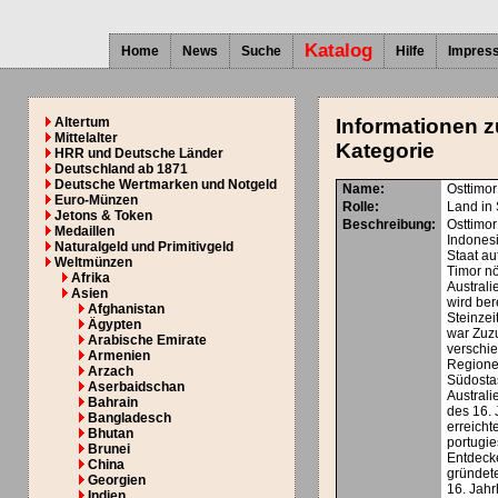
Katalog
Home
News
Suche
Hilfe
Impres
Altertum
Informationen z
Mittelalter
Kategorie
HRR und Deutsche Länder
Deutschland ab 1871
Deutsche Wertmarken und Notgeld
Name:
Osttimor
Euro-Münzen
Rolle:
Land in
Jetons & Token
Beschreibung:
Osttimor
Medaillen
Indones
Naturalgeld und Primitivgeld
Staat au
Weltmünzen
Timor nö
Afrika
Australi
Asien
wird bere
Afghanistan
Steinzei
Ägypten
war Zuz
Arabische Emirate
verschi
Armenien
Regione
Arzach
Südosta
Aserbaidschan
Australi
Bahrain
des 16.
Bangladesch
erreicht
Bhutan
portugi
Brunei
Entdeck
China
gründete
Georgien
16. Jahr
Indien