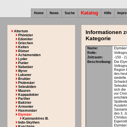
Katalog
Home
News
Suche
Hilfe
Impr
Altertum
Informationen z
Phönizier
Kategorie
Edomiter
Griechen
Kelten
Name:
Elymäer
Römer
Rolle:
Volksgru
Achämeniden
Zeitraum:
-150 - 2
Lyder
Beschreibung:
Die Ely
Punier
Volksgru
Nabatäer
Region 
Illyrer
des heut
Lukaner
siedelt
Bruttier
Schwäc
Ptolemäer
Seleuki
Seleukiden
sich di
Mauren
vor Chri
Kappadokier
errichte
Parther
Späteste
Baktrier
Ausdeh
Armenier
Sassani
Hasmonäer
des 3. 
Elymäer
Christus
Kamnaskires III.
Eigenstä
Indo-Skythen
Elymäer
Kuschana