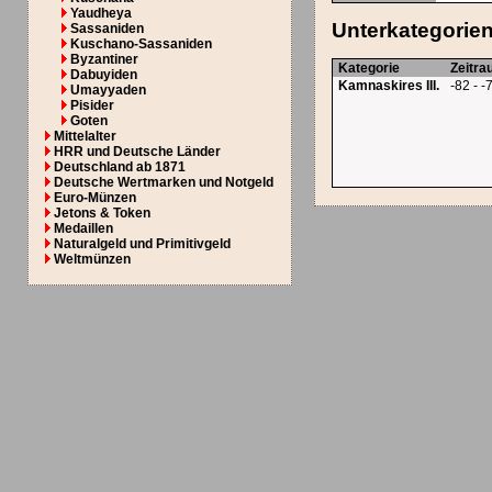
Yaudheya
Unterkategorie
Sassaniden
Kuschano-Sassaniden
Byzantiner
Kategorie
Zeitr
Dabuyiden
Kamnaskires III.
-82 - -
Umayyaden
Pisider
Goten
Mittelalter
HRR und Deutsche Länder
Deutschland ab 1871
Deutsche Wertmarken und Notgeld
Euro-Münzen
Jetons & Token
Medaillen
Naturalgeld und Primitivgeld
Weltmünzen