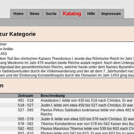
Katalog
Home
News
Suche
Hilfe
Impressum
zur Kategorie
iner
er Antike
1453
em Tod des römischen Kaisers Theodosius I. wurde das Römische Reich im Jahr 3
ang Westroms im Jahr 476 wurden beide Reiche autark regiert. Nach dem Untergan
lgestaat des gesamtrömischen Reichs, welcher heute unter dem Namen Byzantinisch
n Gebietsverlusten durch die Völkerwanderung und der ab dem 7. Jahrhundert nac
n und der Eroberung Konstantinopels durch die Osmanen im Jahr 1453 ging das 
en
Zeitraum
Beschreibung
491 - 518
Anastasios I. lebte von 430 bis 518 nach Christus. Er wa
518 - 527
Justin I. lebte von etwa 450 bis 527 nach Christus. Er w
527 - 565
Flavius Petrus Sabbatius Iustinianus lebte von etwa 482 
Reichs.
565 - 578
Justin II. lebte von etwa 520 bis 578 nach Christus. Er w
578 - 582
Tiberios Konstantinos war von 578 bis 582 Kaiser des By
582 - 602
Flavius Mauricius Tiberius lebte von 539 bis 602 nach Ch
602 - 610
Phokas lebte von 547 bis 610. Er war von 602 bis zu sei