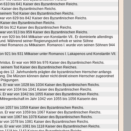
von 610 bis 641 Kaiser des Byzantinischen Reichs.
68 Kaiser des Byzantinischen Reichs.
u seinem Tod Kaiser des Byzantinischen Reichs.
 war von 829 bis 842 Kaiser des Byzantinischen Reichs.
6 Kaiser des Byzantinischen Reichs.
886 bis 912 Kaiser des Byzantinischen Reichs.
r war von 913 bis 959 Kaiser des Byzantinischen Reichs.
von 920 bis 944 Mitkaiser von Konstantin VII.. Er dominierte allerdings
rgrund. Während seiner Regierungszeit erhob er seine Söhne
Enkel Romanos zu Mitkaisern. Romanos I. wurde von seinen Söhnen 944
on 921 bis 931 Mitkaiser unter Romanos I. Lakapenos und Konstantin VII.
hristus. Er war von 969 bis 976 Kaiser des Byzantinischen Reichs.
 zu seinem Tod Kaiser des Byzantinischen Reiches.
g des 12. Jahrhunderts prägten die byzantinischen Herrscher anfangs
ung. Die Münzen können daher nicht direkt einem Herrscher zugeordnet
e Prägungen.
us. Er war von 1028 bis 1034 Kaiser des Byzantinischen Reichs.
r war von 1034 bis 1041 Kaiser des Byzantinischen Reichs.
. Er war von 1042 bis 1055 Kaiser des Byzantinischen Reichs.
r Mitregentschaft im Jahr 1042 von 1055 bis 1056 Kaiserin des
von 1057 bis 1059 Kaiser des Byzantinischen Reichs.
us. Er war von 1059 bis 1067 Kaiser des Byzantinischen Reichs.
r war von 1067 bis 1078 Kaiser des Byzantinischen Reichs.
war von 1078 bis 1081 Kaiser des Byzantinischen Reichs.
us. Er war von 1081 bis 1118 Kaiser des Byzantinischen Reichs.