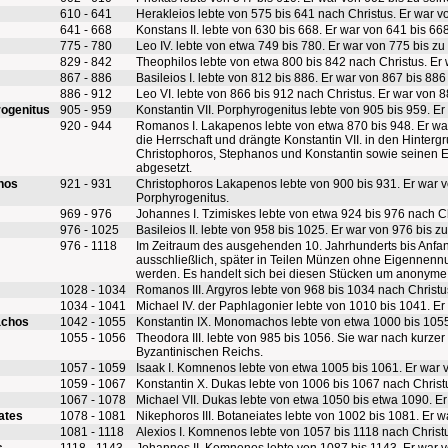
610 - 641
Herakleios lebte von 575 bis 641 nach Christus. Er war 
641 - 668
Konstans II. lebte von 630 bis 668. Er war von 641 bis 6
775 - 780
Leo IV. lebte von etwa 749 bis 780. Er war von 775 bis z
829 - 842
Theophilos lebte von etwa 800 bis 842 nach Christus. Er
867 - 886
Basileios I. lebte von 812 bis 886. Er war von 867 bis 88
886 - 912
Leo VI. lebte von 866 bis 912 nach Christus. Er war von 
rogenitus
905 - 959
Konstantin VII. Porphyrogenitus lebte von 905 bis 959. E
s
920 - 944
Romanos I. Lakapenos lebte von etwa 870 bis 948. Er war 
die Herrschaft und drängte Konstantin VII. in den Hinte
Christophoros, Stephanos und Konstantin sowie seinen 
abgesetzt.
nos
921 - 931
Christophoros Lakapenos lebte von 900 bis 931. Er war v
Porphyrogenitus.
969 - 976
Johannes I. Tzimiskes lebte von etwa 924 bis 976 nach C
976 - 1025
Basileios II. lebte von 958 bis 1025. Er war von 976 bis
976 - 1118
Im Zeitraum des ausgehenden 10. Jahrhunderts bis Anfan
ausschließlich, später in Teilen Münzen ohne Eigennenn
werden. Es handelt sich bei diesen Stücken um anonym
1028 - 1034
Romanos III. Argyros lebte von 968 bis 1034 nach Christ
1034 - 1041
Michael IV. der Paphlagonier lebte von 1010 bis 1041. E
achos
1042 - 1055
Konstantin IX. Monomachos lebte von etwa 1000 bis 1055
1055 - 1056
Theodora III. lebte von 985 bis 1056. Sie war nach kurze
Byzantinischen Reichs.
1057 - 1059
Isaak I. Komnenos lebte von etwa 1005 bis 1061. Er war 
1059 - 1067
Konstantin X. Dukas lebte von 1006 bis 1067 nach Christ
1067 - 1078
Michael VII. Dukas lebte von etwa 1050 bis etwa 1090. E
iates
1078 - 1081
Nikephoros III. Botaneiates lebte von 1002 bis 1081. Er 
1081 - 1118
Alexios I. Komnenos lebte von 1057 bis 1118 nach Christ