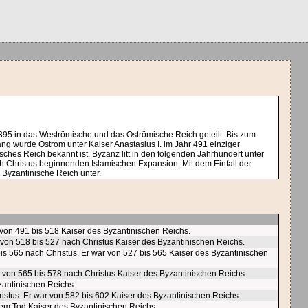
95 in das Weströmische und das Oströmische Reich geteilt. Bis zum
g wurde Ostrom unter Kaiser Anastasius I. im Jahr 491 einziger
es Reich bekannt ist. Byzanz litt in den folgenden Jahrhundert unter
h Christus beginnenden Islamischen Expansion. Mit dem Einfall der
Byzantinische Reich unter.
r von 491 bis 518 Kaiser des Byzantinischen Reichs.
ar von 518 bis 527 nach Christus Kaiser des Byzantinischen Reichs.
bis 565 nach Christus. Er war von 527 bis 565 Kaiser des Byzantinischen
ar von 565 bis 578 nach Christus Kaiser des Byzantinischen Reichs.
zantinischen Reichs.
ristus. Er war von 582 bis 602 Kaiser des Byzantinischen Reichs.
nem Tod Kaiser des Byzantinischen Reichs.