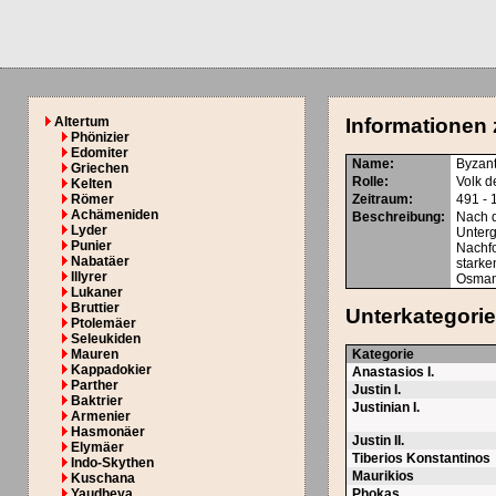
Altertum
Informationen 
Phönizier
Edomiter
Name:
Byzant
Griechen
Rolle:
Volk d
Kelten
Römer
Zeitraum:
491 - 
Achämeniden
Beschreibung:
Nach d
Lyder
Unterg
Punier
Nachfo
Nabatäer
starke
Illyrer
Osmane
Lukaner
Bruttier
Unterkategori
Ptolemäer
Seleukiden
Mauren
Kategorie
Kappadokier
Anastasios I.
Parther
Justin I.
Baktrier
Justinian I.
Armenier
Hasmonäer
Justin II.
Elymäer
Tiberios Konstantinos
Indo-Skythen
Maurikios
Kuschana
Yaudheya
Phokas