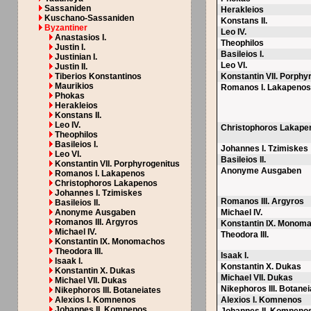
Sassaniden
Herakleios
Kuschano-Sassaniden
Konstans II.
Byzantiner
Leo IV.
Anastasios I.
Theophilos
Justin I.
Basileios I.
Justinian I.
Leo VI.
Justin II.
Tiberios Konstantinos
Konstantin VII. Porphy
Maurikios
Romanos I. Lakapeno
Phokas
Herakleios
Konstans II.
Leo IV.
Christophoros Lakape
Theophilos
Basileios I.
Johannes I. Tzimiskes
Leo VI.
Basileios II.
Konstantin VII. Porphyrogenitus
Anonyme Ausgaben
Romanos I. Lakapenos
Christophoros Lakapenos
Johannes I. Tzimiskes
Romanos III. Argyros
Basileios II.
Anonyme Ausgaben
Michael IV.
Romanos III. Argyros
Konstantin IX. Monom
Michael IV.
Theodora III.
Konstantin IX. Monomachos
Theodora III.
Isaak I.
Isaak I.
Konstantin X. Dukas
Konstantin X. Dukas
Michael VII. Dukas
Michael VII. Dukas
Nikephoros III. Botane
Nikephoros III. Botaneiates
Alexios I. Komnenos
Alexios I. Komnenos
Johannes II. Komnenos