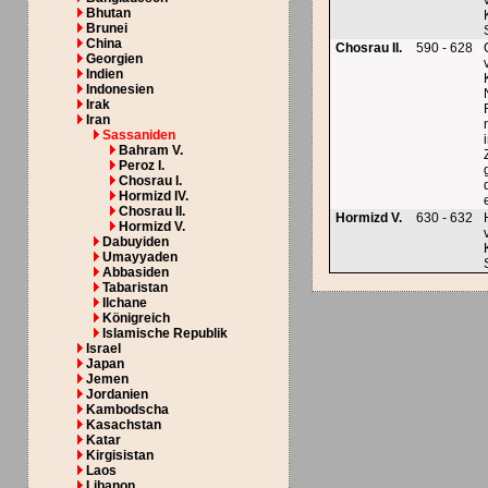
Bhutan
Brunei
China
Chosrau II.
590 - 628
Georgien
Indien
Indonesien
Irak
Iran
Sassaniden
Bahram V.
Peroz I.
Chosrau I.
Hormizd IV.
Chosrau II.
Hormizd V.
630 - 632
Hormizd V.
Dabuyiden
Umayyaden
Abbasiden
Tabaristan
Ilchane
Königreich
Islamische Republik
Israel
Japan
Jemen
Jordanien
Kambodscha
Kasachstan
Katar
Kirgisistan
Laos
Libanon