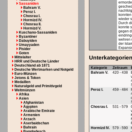
ermorde
Sassaniden
geschwä
Bahram V.
nachfol
Peroz I.
konnten 
Chosrau I.
wieder s
Hormizd IV.
Durch d
Chosrau II.
konnte s
Hormizd V.
gegen d
Kuschano-Sassaniden
eindrin
Byzantiner
wehren 
Dabuyiden
der Isl
Umayyaden
Expansio
Pisider
Goten
Unterkategorie
Mittelalter
HRR und Deutsche Länder
Deutschland ab 1871
Kategorie
Zeitraum
Deutsche Wertmarken und Notgeld
Bahram V.
420 - 438
Euro-Münzen
Jetons & Token
Medaillen
Naturalgeld und Primitivgeld
Peroz I.
459 - 484
Weltmünzen
Afrika
Asien
Afghanistan
Ägypten
Chosrau I.
531 - 579
Arabische Emirate
Armenien
Arzach
Aserbaidschan
Bahrain
Hormizd IV.
579 - 590
Bangladesch