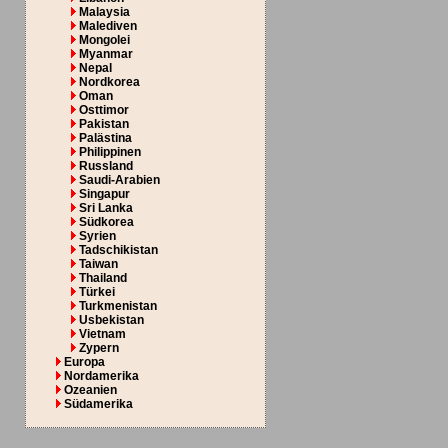
Malaysia
Malediven
Mongolei
Myanmar
Nepal
Nordkorea
Oman
Osttimor
Pakistan
Palästina
Philippinen
Russland
Saudi-Arabien
Singapur
Sri Lanka
Südkorea
Syrien
Tadschikistan
Taiwan
Thailand
Türkei
Turkmenistan
Usbekistan
Vietnam
Zypern
Europa
Nordamerika
Ozeanien
Südamerika