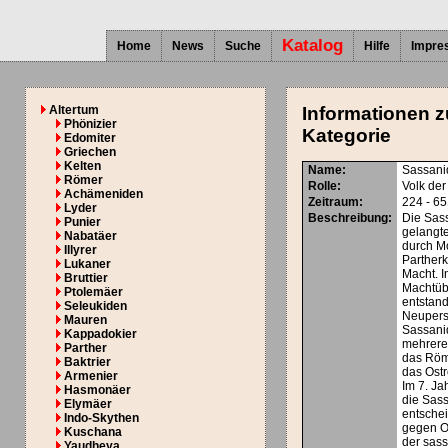
Katalog
Home
News
Suche
Hilfe
Impre
Altertum
Informationen z
Phönizier
Kategorie
Edomiter
Griechen
Kelten
Name:
Sassani
Römer
Rolle:
Volk der
Achämeniden
Zeitraum:
224 - 6
Lyder
Beschreibung:
Die Sas
Punier
gelangt
Nabatäer
durch M
Illyrer
Partherk
Lukaner
Macht. I
Bruttier
Machtü
Ptolemäer
entstan
Seleukiden
Neupers
Mauren
Sassani
Kappadokier
mehrere
Parther
das Röm
Baktrier
das Ost
Armenier
Im 7. Ja
Hasmonäer
die Sas
Elymäer
entsche
Indo-Skythen
gegen O
Kuschana
der sas
Yaudheya