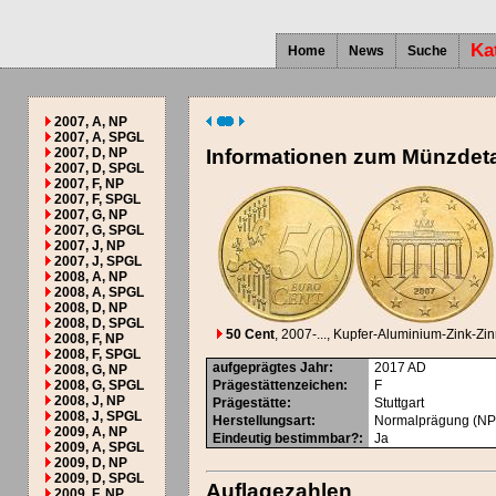
Ka
Home
News
Suche
2007, A, NP
2007, A, SPGL
2007, D, NP
Informationen zum Münzdeta
2007, D, SPGL
2007, F, NP
2007, F, SPGL
2007, G, NP
2007, G, SPGL
2007, J, NP
2007, J, SPGL
2008, A, NP
2008, A, SPGL
2008, D, NP
2008, D, SPGL
50 Cent
, 2007-...
, Kupfer-Aluminium-Zink-Zi
2008, F, NP
2008, F, SPGL
aufgeprägtes Jahr
:
2017
AD
2008, G, NP
2008, G, SPGL
Prägestättenzeichen
:
F
2008, J, NP
Prägestätte
:
Stuttgart
2008, J, SPGL
Herstellungsart
:
Normalprägung (NP
2009, A, NP
Eindeutig bestimmbar?
:
Ja
2009, A, SPGL
2009, D, NP
2009, D, SPGL
Auflagezahlen
2009, F, NP