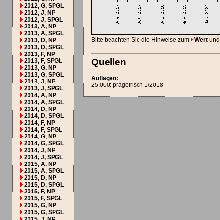
2012, G, SPGL
2012, J, NP
2012, J, SPGL
2013, A, NP
2013, A, SPGL
Bitte beachten Sie die Hinweise zum
Wert
und
2013, D, NP
2013, D, SPGL
2013, F, NP
Quellen
2013, F, SPGL
2013, G, NP
2013, G, SPGL
Auflagen:
2013, J, NP
25.000: prägefrisch 1/2018
2013, J, SPGL
2014, A, NP
2014, A, SPGL
2014, D, NP
2014, D, SPGL
2014, F, NP
2014, F, SPGL
2014, G, NP
2014, G, SPGL
2014, J, NP
2014, J, SPGL
2015, A, NP
2015, A, SPGL
2015, D, NP
2015, D, SPGL
2015, F, NP
2015, F, SPGL
2015, G, NP
2015, G, SPGL
2015, J, NP