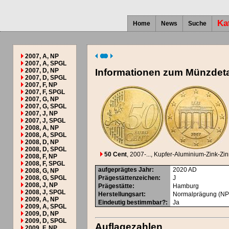
Ka
Home
News
Suche
2007, A, NP
2007, A, SPGL
2007, D, NP
Informationen zum Münzdeta
2007, D, SPGL
2007, F, NP
2007, F, SPGL
2007, G, NP
2007, G, SPGL
2007, J, NP
2007, J, SPGL
2008, A, NP
2008, A, SPGL
2008, D, NP
2008, D, SPGL
50 Cent
, 2007-...
, Kupfer-Aluminium-Zink-Zi
2008, F, NP
2008, F, SPGL
aufgeprägtes Jahr
:
2020
AD
2008, G, NP
2008, G, SPGL
Prägestättenzeichen
:
J
2008, J, NP
Prägestätte
:
Hamburg
2008, J, SPGL
Herstellungsart
:
Normalprägung (NP
2009, A, NP
Eindeutig bestimmbar?
:
Ja
2009, A, SPGL
2009, D, NP
2009, D, SPGL
Auflagezahlen
2009, F, NP