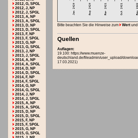
2012, G, SPGL
2012, J, NP
2012, J, SPGL
2013, A, NP
2013, A, SPGL
Bitte beachten Sie die Hinweise zum
Wert
und
2013, D, NP
2013, D, SPGL
2013, F, NP
Quellen
2013, F, SPGL
2013, G, NP
2013, G, SPGL
Auflagen:
2013, J, NP
19.100: https://www.muenze-
2013, J, SPGL
deutschland.de/fileadmin/user_upload/downloa
2014, A, NP
17.03.2021)
2014, A, SPGL
2014, D, NP
2014, D, SPGL
2014, F, NP
2014, F, SPGL
2014, G, NP
2014, G, SPGL
2014, J, NP
2014, J, SPGL
2015, A, NP
2015, A, SPGL
2015, D, NP
2015, D, SPGL
2015, F, NP
2015, F, SPGL
2015, G, NP
2015, G, SPGL
2015, J, NP