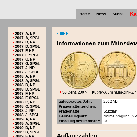
Ka
Home
News
Suche
2007, A, NP
2007, A, SPGL
2007, D, NP
Informationen zum Münzdeta
2007, D, SPGL
2007, F, NP
2007, F, SPGL
2007, G, NP
2007, G, SPGL
2007, J, NP
2007, J, SPGL
2008, A, NP
2008, A, SPGL
2008, D, NP
2008, D, SPGL
50 Cent
, 2007-...
, Kupfer-Aluminium-Zink-Zi
2008, F, NP
2008, F, SPGL
aufgeprägtes Jahr
:
2022
AD
2008, G, NP
2008, G, SPGL
Prägestättenzeichen
:
F
2008, J, NP
Prägestätte
:
Stuttgart
2008, J, SPGL
Herstellungsart
:
Normalprägung (NP
2009, A, NP
Eindeutig bestimmbar?
:
Ja
2009, A, SPGL
2009, D, NP
2009, D, SPGL
Auflagezahlen
2009, F, NP