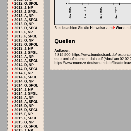
2012, G, SPGL
2012, J, NP
2012, J, SPGL
2013, A, NP
2013, A, SPGL
2013, D, NP
Bitte beachten Sie die Hinweise zum
Wert
und
2013, D, SPGL
2013, F, NP
2013, F, SPGL
Quellen
2013, G, NP
2013, G, SPGL
2013, J, NP
Auflagen:
2013, J, SPGL
4.815.500: https://www.bundesbank.de/resou
2014, A, NP
euro-umlaufmuenzen-data.pdf (Abruf am 02.02.
2014, A, SPGL
https://www.muenze-deutschland.de/fileadmin/u
2014, D, NP
2014, D, SPGL
2014, F, NP
2014, F, SPGL
2014, G, NP
2014, G, SPGL
2014, J, NP
2014, J, SPGL
2015, A, NP
2015, A, SPGL
2015, D, NP
2015, D, SPGL
2015, F, NP
2015, F, SPGL
2015, G, NP
2015, G, SPGL
2015, J, NP