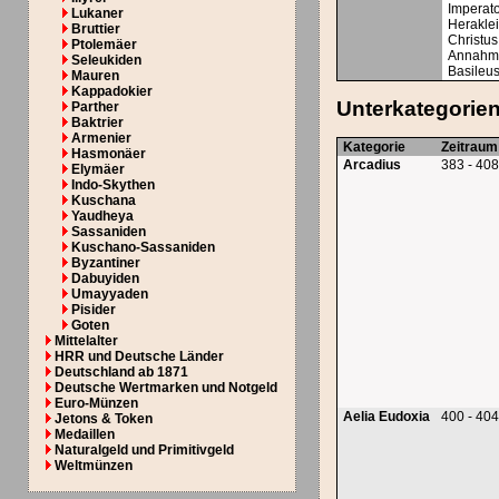
Imperato
Lukaner
Herakle
Bruttier
Christus
Ptolemäer
Annahme
Seleukiden
Basileus
Mauren
Kappadokier
Unterkategorie
Parther
Baktrier
Armenier
Kategorie
Zeitraum
Hasmonäer
Arcadius
383 - 40
Elymäer
Indo-Skythen
Kuschana
Yaudheya
Sassaniden
Kuschano-Sassaniden
Byzantiner
Dabuyiden
Umayyaden
Pisider
Goten
Mittelalter
HRR und Deutsche Länder
Deutschland ab 1871
Deutsche Wertmarken und Notgeld
Euro-Münzen
Aelia Eudoxia
400 - 40
Jetons & Token
Medaillen
Naturalgeld und Primitivgeld
Weltmünzen