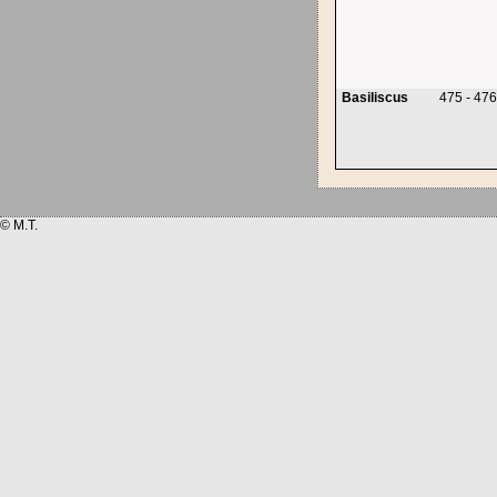
Basiliscus
475 - 47
© M.T.