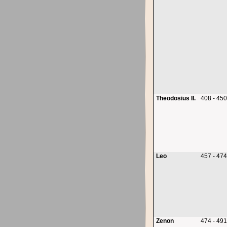
Theodosius II.
408 - 45
Leo
457 - 47
Zenon
474 - 49