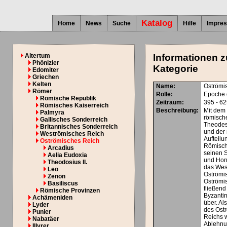
Katalog
Home
News
Suche
Hilfe
Impre
Altertum
Informationen z
Phönizier
Kategorie
Edomiter
Griechen
Kelten
Name:
Oströmi
Römer
Rolle:
Epoche 
Römische Republik
Zeitraum:
395 - 6
Römisches Kaiserreich
Beschreibung:
Mit dem
Palmyra
römisch
Gallisches Sonderreich
Theodes
Britannisches Sonderreich
und der
Weströmisches Reich
Aufteilu
Oströmisches Reich
Römisch
Arcadius
seinen 
Aelia Eudoxia
und Hon
Theodosius II.
das Wes
Leo
Oströmi
Zenon
Oströmi
Basiliscus
fließend
Römische Provinzen
Byzanti
Achämeniden
über. Al
Lyder
des Ost
Punier
Reichs w
Nabatäer
Ablehnu
Illyrer