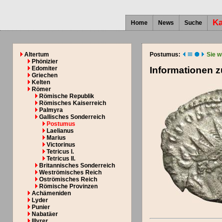
Ka
Home
News
Suche
Altertum
Postumus:
Sie w
Phönizier
Edomiter
Informationen 
Griechen
Kelten
Römer
Römische Republik
Römisches Kaiserreich
Palmyra
Gallisches Sonderreich
Postumus
Laelianus
Marius
Victorinus
Tetricus I.
Tetricus II.
Britannisches Sonderreich
Weströmisches Reich
Oströmisches Reich
Römische Provinzen
Achämeniden
Lyder
Punier
Nabatäer
Illyrer