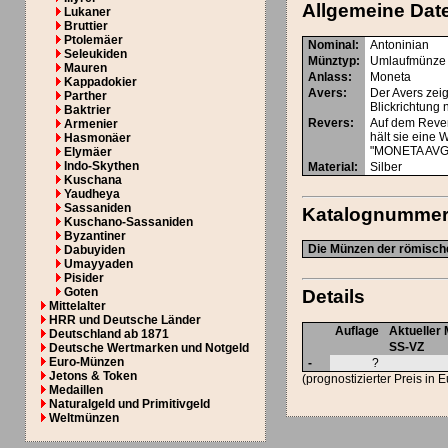
Allgemeine Dat
Lukaner
Bruttier
Ptolemäer
Nominal
:
Antoninian
Seleukiden
Münztyp
:
Umlaufmünze
Mauren
Anlass
:
Moneta
Kappadokier
Avers
:
Der Avers zei
Parther
Blickrichtung
Baktrier
Revers
:
Auf dem Rever
Armenier
hält sie eine 
Hasmonäer
"MONETA AVG
Elymäer
Indo-Skythen
Material
:
Silber
Kuschana
Yaudheya
Sassaniden
Katalognumme
Kuschano-Sassaniden
Byzantiner
Die Münzen der römische
Dabuyiden
Umayyaden
Pisider
Goten
Details
Mittelalter
HRR und Deutsche Länder
Auflage
Aktueller 
Deutschland ab 1871
SS-VZ
Deutsche Wertmarken und Notgeld
Euro-Münzen
-
?
Jetons & Token
(prognostizierter Preis in 
Medaillen
Naturalgeld und Primitivgeld
Weltmünzen