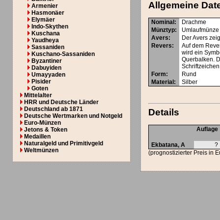
Allgemeine Dat
Armenier
Hasmonäer
Elymäer
Nominal
:
Drachme
Indo-Skythen
Münztyp
:
Umlaufmünze
Kuschana
Avers
:
Der Avers zeig
Yaudheya
Revers
:
Auf dem Rever
Sassaniden
wird ein Symbo
Kuschano-Sassaniden
Querbalken. D
Byzantiner
Schriftzeichen
Dabuyiden
Form
:
Rund
Umayyaden
Pisider
Material
:
Silber
Goten
Mittelalter
HRR und Deutsche Länder
Deutschland ab 1871
Details
Deutsche Wertmarken und Notgeld
Euro-Münzen
Auflage
Jetons & Token
Medaillen
Naturalgeld und Primitivgeld
Ekbatana, A
?
Weltmünzen
(prognostizierter Preis in 