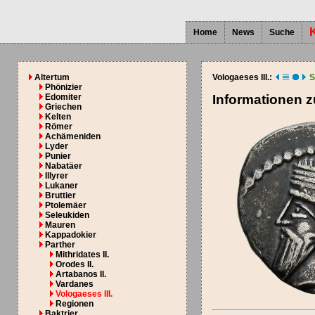
Home
News
Suche
Altertum
Vologaeses III.:
S
Phönizier
Edomiter
Informationen 
Griechen
Kelten
Römer
Achämeniden
Lyder
Punier
Nabatäer
Illyrer
Lukaner
Bruttier
Ptolemäer
Seleukiden
Mauren
Kappadokier
Parther
Mithridates II.
Orodes II.
Artabanos II.
Vardanes
Vologaeses III.
Regionen
Baktrier