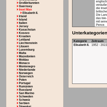
englisc
Großbritannien
veräußer
Guernsey
die Inse
Insel Man
britisch
Elisabeth II.
Die Lan
Irland
das Isl
Island
mit sein
Italien
Pence.
Jersey
Kasachstan
Unterkategorie
Kosovo
Kroatien
Lettland
Kategorie
Zeitraum
Liechtenstein
Elisabeth II.
1952 - 202
Litauen
Luxemburg
Malta
Mazedonien
Moldau
Monaco
Montenegro
Niederlande
Norwegen
Österreich
Polen
Portugal
Rumänien
Russland
San Marino
Schweden
Schweiz
Serbien
Slowakei