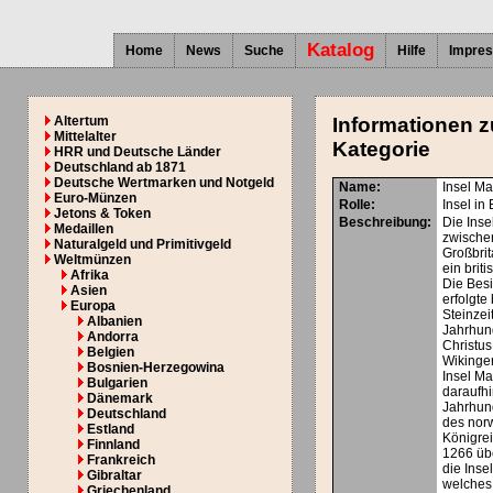
Katalog
Home
News
Suche
Hilfe
Impre
Altertum
Informationen z
Mittelalter
Kategorie
HRR und Deutsche Länder
Deutschland ab 1871
Deutsche Wertmarken und Notgeld
Name:
Insel M
Euro-Münzen
Rolle:
Insel in
Jetons & Token
Beschreibung:
Die Inse
Medaillen
zwische
Naturalgeld und Primitivgeld
Großbrit
Weltmünzen
ein brit
Afrika
Die Besi
Asien
erfolgte 
Europa
Steinzeit
Albanien
Jahrhun
Andorra
Christus
Belgien
Wikinger
Bosnien-Herzegowina
Insel Ma
Bulgarien
daraufhi
Dänemark
Jahrhund
Deutschland
des nor
Estland
Königrei
Finnland
1266 üb
Frankreich
die Inse
Gibraltar
welches
Griechenland