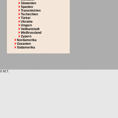
Slowenien
Spanien
Transnistrien
Tschechien
Türkei
Ukraine
Ungarn
Vatikanstadt
Weißrussland
Zypern
Nordamerika
Ozeanien
Südamerika
© M.T.