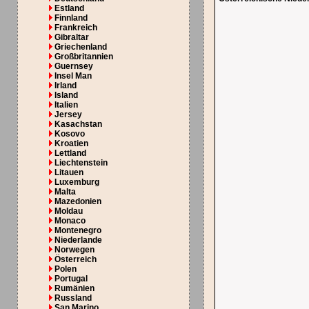
Estland
Finnland
Frankreich
Gibraltar
Griechenland
Großbritannien
Guernsey
Insel Man
Irland
Island
Italien
Jersey
Kasachstan
Kosovo
Kroatien
Lettland
Liechtenstein
Litauen
Luxemburg
Malta
Mazedonien
Moldau
Monaco
Montenegro
Niederlande
Norwegen
Österreich
Polen
Portugal
Rumänien
Russland
San Marino