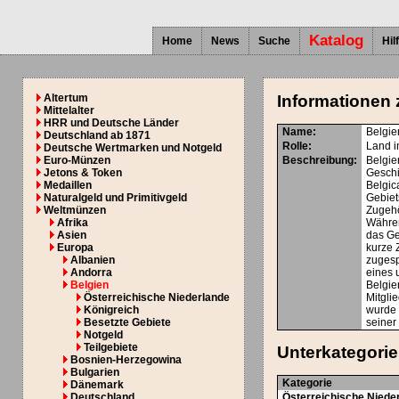
Katalog
Home
News
Suche
Hil
Altertum
Informationen 
Mittelalter
HRR und Deutsche Länder
Name:
Belgie
Deutschland ab 1871
Rolle:
Land i
Deutsche Wertmarken und Notgeld
Euro-Münzen
Beschreibung:
Belgie
Jetons & Token
Geschi
Medaillen
Belgic
Naturalgeld und Primitivgeld
Gebiet
Weltmünzen
Zugehö
Afrika
Währen
Asien
das Ge
Europa
kurze 
Albanien
zugesp
Andorra
eines 
Belgien
Belgie
Österreichische Niederlande
Mitgli
Königreich
wurde 
Besetzte Gebiete
seiner
Notgeld
Teilgebiete
Unterkategori
Bosnien-Herzegowina
Bulgarien
Kategorie
Dänemark
Deutschland
Österreichische Niede