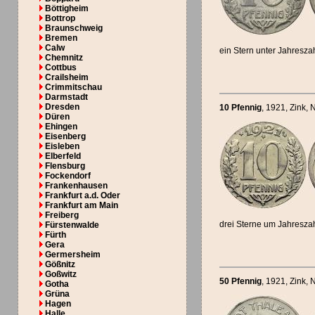
Böttigheim
Bottrop
Braunschweig
Bremen
Calw
ein Stern unter Jahresza
Chemnitz
Cottbus
Crailsheim
Crimmitschau
Darmstadt
Dresden
10 Pfennig
, 1921
, Zink, 
Düren
Ehingen
Eisenberg
Eisleben
Elberfeld
Flensburg
Fockendorf
Frankenhausen
Frankfurt a.d. Oder
Frankfurt am Main
Freiberg
drei Sterne um Jahresza
Fürstenwalde
Fürth
Gera
Germersheim
Gößnitz
Goßwitz
50 Pfennig
, 1921
, Zink, 
Gotha
Grüna
Hagen
Halle