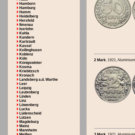
Hamborn
Hamburg
Hamm
Heidelberg
Hersfeld
Ilmenau
Iserlohn
Kahla
Kandern
Karlstadt
Kassel
Kellinghusen
Koblenz
Köln
2 Mark
, 1921
, Aluminiu
Königswinter
Kosma
Kriebitzsch
Kronach
Landsberg a.d. Warthe
Leer
Leipzig
Leutenberg
Linden
Linz
Löwenberg
Lucka
Lüdenscheid
Lützen
Magdeburg
Mainz
Mannheim
Meißen
3 Mark
, 1921
, Aluminiu