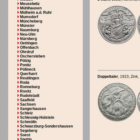
Meuselwitz
Mühlhausen
Mülheim a.d. Ruhr
Mumsdorf
Müncheberg
Münster
Naumburg
Neu-Ulm
Nürnberg
Oettingen
Offenbach
Ohrdruf
Oschersleben
Pölzig
Ponitz
Pößneck
Querfuert
Doppeltaler
, 1923
, Zink,
Reutlingen
Roda
Ronneburg
Rositz
Rudolstadt
Saalfeld
Sachsen
Sangerhausen
Schleiz
Schleswig-Holstein
Schmölln
Schwarzburg-Sondershausen
Segeberg
Soest
Stettin