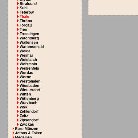
Stralsund
Suhl
Teterow
Thale
Thräna
Torgau
Trier
Trossingen
Wachtberg
Wallensen
Wattenscheid
Weida
Weimar
Weisbach
Weismain
Weißenfels
Werdau
Werne
Westphalen
Wiesbaden
Wintersdorf
Witten
Wittenberg
Wurzbach
Wyk
Zehlendorf
Zeitz
Zipsendorf
Zwickau
Euro-Münzen
Jetons & Token
Medaillen