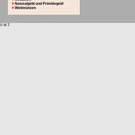
Naturalgeld und Primitivgeld
Weltmünzen
© M.T.