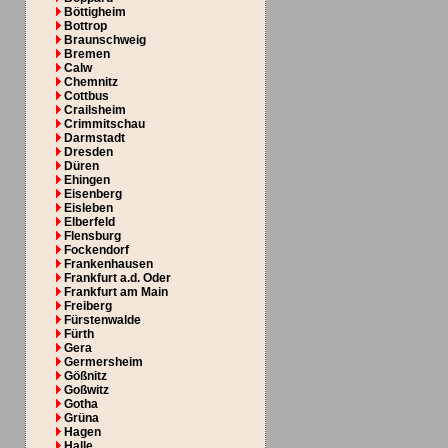
Böttigheim
Bottrop
Braunschweig
Bremen
Calw
Chemnitz
Cottbus
Crailsheim
Crimmitschau
Darmstadt
Dresden
Düren
Ehingen
Eisenberg
Eisleben
Elberfeld
Flensburg
Fockendorf
Frankenhausen
Frankfurt a.d. Oder
Frankfurt am Main
Freiberg
Fürstenwalde
Fürth
Gera
Germersheim
Gößnitz
Goßwitz
Gotha
Grüna
Hagen
Halle