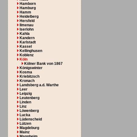
Hamborn
Hamburg
Hamm
Heidelberg
Hersfeld
Ilmenau
Iserlohn
Kahla
Kandern
Karlstadt
Kassel
Kellinghusen
Koblenz
Köln
Kölner Bank von 1867
Königswinter
Kosma
Kriebitzsch
Kronach
Landsberg a.d. Warthe
Leer
Leipzig
Leutenberg
Linden
Linz
Löwenberg
Lucka
Lüdenscheid
Lützen
Magdeburg
Mainz
Mannheim