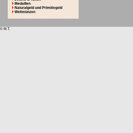
Medaillen
Naturalgeld und Primitivgeld
Weltmünzen
© M.T.