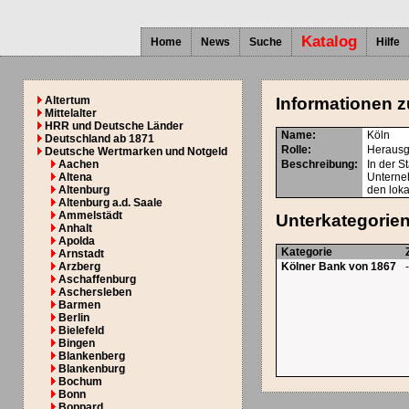
Katalog
Home
News
Suche
Hilfe
Altertum
Informationen z
Mittelalter
HRR und Deutsche Länder
Name:
Köln
Deutschland ab 1871
Rolle:
Herausg
Deutsche Wertmarken und Notgeld
Aachen
Beschreibung:
In der S
Altena
Unterne
Altenburg
den lok
Altenburg a.d. Saale
Ammelstädt
Unterkategorie
Anhalt
Apolda
Kategorie
Arnstadt
Arzberg
Kölner Bank von 1867
Aschaffenburg
Aschersleben
Barmen
Berlin
Bielefeld
Bingen
Blankenberg
Blankenburg
Bochum
Bonn
Boppard