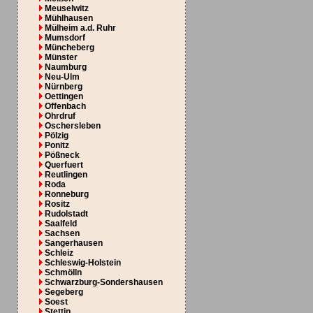
Meuselwitz
Mühlhausen
Mülheim a.d. Ruhr
Mumsdorf
Müncheberg
Münster
Naumburg
Neu-Ulm
Nürnberg
Oettingen
Offenbach
Ohrdruf
Oschersleben
Pölzig
Ponitz
Pößneck
Querfuert
Reutlingen
Roda
Ronneburg
Rositz
Rudolstadt
Saalfeld
Sachsen
Sangerhausen
Schleiz
Schleswig-Holstein
Schmölln
Schwarzburg-Sondershausen
Segeberg
Soest
Stettin