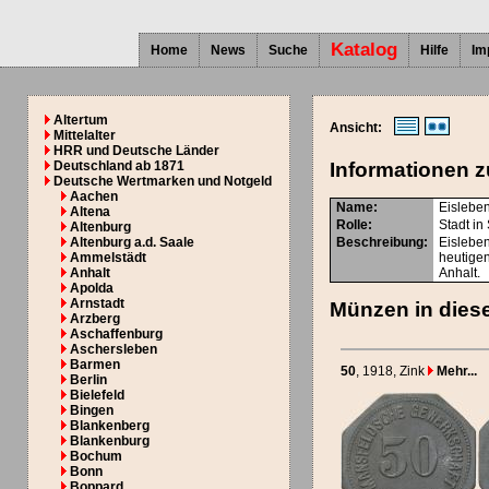
Katalog
Home
News
Suche
Hilfe
Im
Altertum
Ansicht:
Mittelalter
HRR und Deutsche Länder
Deutschland ab 1871
Informationen z
Deutsche Wertmarken und Notgeld
Aachen
Name:
Eislebe
Altena
Rolle:
Stadt in
Altenburg
Altenburg a.d. Saale
Beschreibung:
Eisleben
Ammelstädt
heutige
Anhalt
Anhalt.
Apolda
Arnstadt
Münzen in diese
Arzberg
Aschaffenburg
Aschersleben
Barmen
50
, 1918
, Zink
Mehr...
Berlin
Bielefeld
Bingen
Blankenberg
Blankenburg
Bochum
Bonn
Boppard