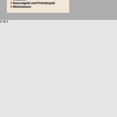
Naturalgeld und Primitivgeld
Weltmünzen
© M.T.