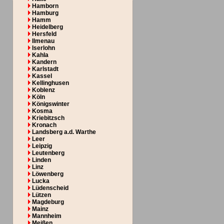
Hamborn
Hamburg
Hamm
Heidelberg
Hersfeld
Ilmenau
Iserlohn
Kahla
Kandern
Karlstadt
Kassel
Kellinghusen
Koblenz
Köln
Königswinter
Kosma
Kriebitzsch
Kronach
Landsberg a.d. Warthe
Leer
Leipzig
Leutenberg
Linden
Linz
Löwenberg
Lucka
Lüdenscheid
Lützen
Magdeburg
Mainz
Mannheim
Meißen