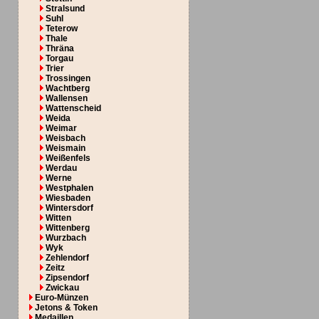
Stralsund
Suhl
Teterow
Thale
Thräna
Torgau
Trier
Trossingen
Wachtberg
Wallensen
Wattenscheid
Weida
Weimar
Weisbach
Weismain
Weißenfels
Werdau
Werne
Westphalen
Wiesbaden
Wintersdorf
Witten
Wittenberg
Wurzbach
Wyk
Zehlendorf
Zeitz
Zipsendorf
Zwickau
Euro-Münzen
Jetons & Token
Medaillen