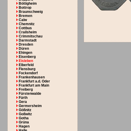
Böttigheim
Bottrop
Braunschweig
Bremen
Calw
Chemnitz
Cottbus
Crailsheim
Crimmitschau
Darmstadt
Dresden
Düren
Ehingen
Eisenberg
Eisleben
Elberfeld
Flensburg
Fockendorf
Frankenhausen
Frankfurt a.d. Oder
Frankfurt am Main
Freiberg
Fürstenwalde
Fürth
Gera
Germersheim
Gößnitz
Goßwitz
Gotha
Grüna
Hagen
Halle