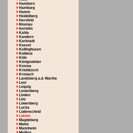
Hamborn
Hamburg
Hamm
Heidelberg
Hersfeld
Ilmenau
Iserlohn
Kahla
Kandern
Karlstadt
Kassel
Kellinghusen
Koblenz
Köln
Königswinter
Kosma
Kriebitzsch
Kronach
Landsberg a.d. Warthe
Leer
Leipzig
Leutenberg
Linden
Linz
Löwenberg
Lucka
Lüdenscheid
Lützen
Magdeburg
Mainz
Mannheim
Meißen