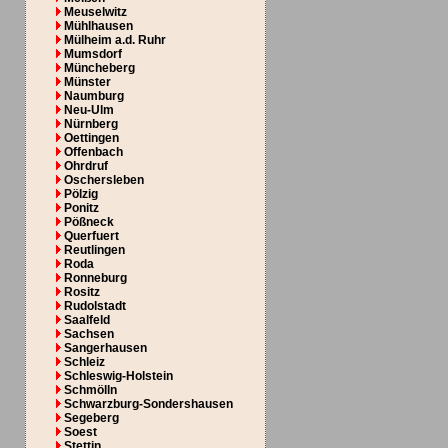
Meuselwitz
Mühlhausen
Mülheim a.d. Ruhr
Mumsdorf
Müncheberg
Münster
Naumburg
Neu-Ulm
Nürnberg
Oettingen
Offenbach
Ohrdruf
Oschersleben
Pölzig
Ponitz
Pößneck
Querfuert
Reutlingen
Roda
Ronneburg
Rositz
Rudolstadt
Saalfeld
Sachsen
Sangerhausen
Schleiz
Schleswig-Holstein
Schmölln
Schwarzburg-Sondershausen
Segeberg
Soest
Stettin