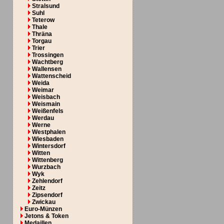
Stralsund
Suhl
Teterow
Thale
Thräna
Torgau
Trier
Trossingen
Wachtberg
Wallensen
Wattenscheid
Weida
Weimar
Weisbach
Weismain
Weißenfels
Werdau
Werne
Westphalen
Wiesbaden
Wintersdorf
Witten
Wittenberg
Wurzbach
Wyk
Zehlendorf
Zeitz
Zipsendorf
Zwickau
Euro-Münzen
Jetons & Token
Medaillen