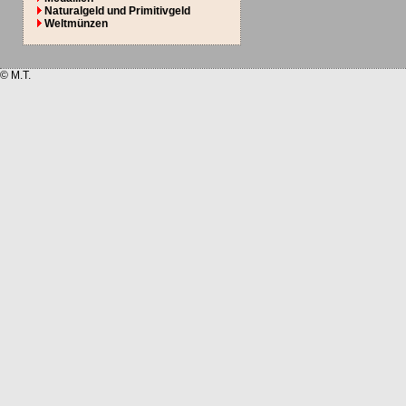
Naturalgeld und Primitivgeld
Weltmünzen
© M.T.