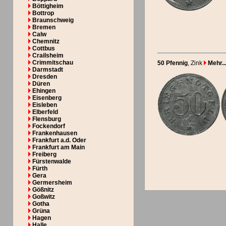
Böttigheim
Bottrop
Braunschweig
Bremen
Calw
Chemnitz
Cottbus
Crailsheim
Crimmitschau
50 Pfennig
, Zink
Mehr..
Darmstadt
Dresden
Düren
Ehingen
Eisenberg
Eisleben
Elberfeld
Flensburg
Fockendorf
Frankenhausen
Frankfurt a.d. Oder
Frankfurt am Main
Freiberg
Fürstenwalde
Fürth
Gera
Germersheim
Gößnitz
Goßwitz
Gotha
Grüna
Hagen
Halle