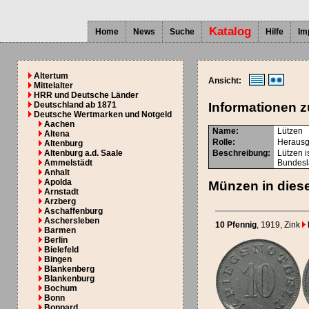
Katalog
Home
News
Suche
Hilfe
Im
Altertum
Ansicht:
Mittelalter
HRR und Deutsche Länder
Deutschland ab 1871
Informationen z
Deutsche Wertmarken und Notgeld
Aachen
Name:
Lützen
Altena
Rolle:
Herausg
Altenburg
Altenburg a.d. Saale
Beschreibung:
Lützen i
Ammelstädt
Bundesl
Anhalt
Apolda
Münzen in diese
Arnstadt
Arzberg
Aschaffenburg
Aschersleben
10 Pfennig
, 1919
, Zink
Barmen
Berlin
Bielefeld
Bingen
Blankenberg
Blankenburg
Bochum
Bonn
Boppard