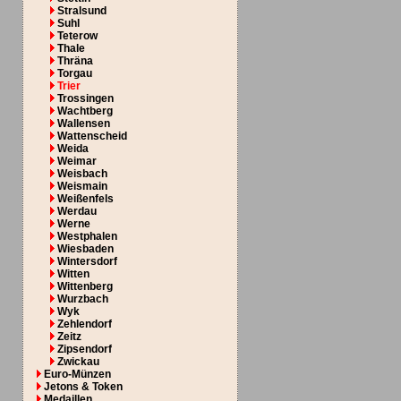
Stralsund
Suhl
Teterow
Thale
Thräna
Torgau
Trier
Trossingen
Wachtberg
Wallensen
Wattenscheid
Weida
Weimar
Weisbach
Weismain
Weißenfels
Werdau
Werne
Westphalen
Wiesbaden
Wintersdorf
Witten
Wittenberg
Wurzbach
Wyk
Zehlendorf
Zeitz
Zipsendorf
Zwickau
Euro-Münzen
Jetons & Token
Medaillen