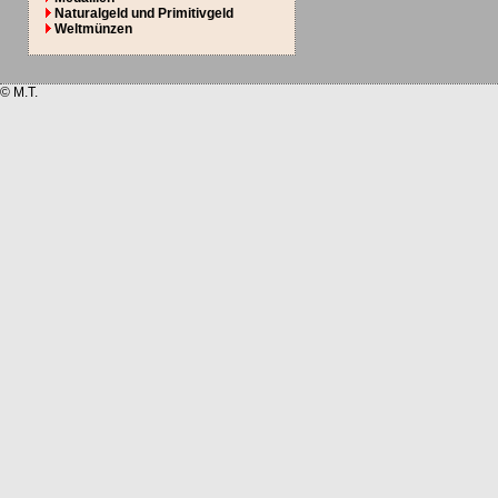
Naturalgeld und Primitivgeld
Weltmünzen
© M.T.