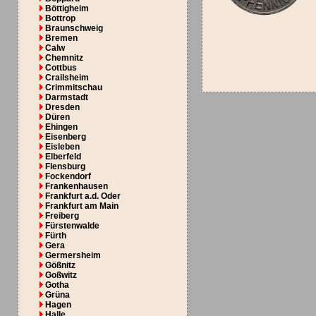
Böttigheim
Bottrop
Braunschweig
Bremen
Calw
Chemnitz
Cottbus
Crailsheim
Crimmitschau
Darmstadt
Dresden
Düren
Ehingen
Eisenberg
Eisleben
Elberfeld
Flensburg
Fockendorf
Frankenhausen
Frankfurt a.d. Oder
Frankfurt am Main
Freiberg
Fürstenwalde
Fürth
Gera
Germersheim
Gößnitz
Goßwitz
Gotha
Grüna
Hagen
Halle