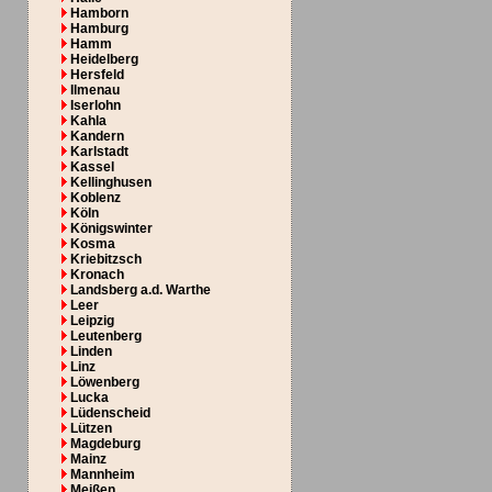
Hamborn
Hamburg
Hamm
Heidelberg
Hersfeld
Ilmenau
Iserlohn
Kahla
Kandern
Karlstadt
Kassel
Kellinghusen
Koblenz
Köln
Königswinter
Kosma
Kriebitzsch
Kronach
Landsberg a.d. Warthe
Leer
Leipzig
Leutenberg
Linden
Linz
Löwenberg
Lucka
Lüdenscheid
Lützen
Magdeburg
Mainz
Mannheim
Meißen