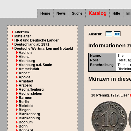
Katalog
Home
News
Suche
Hilfe
Im
Altertum
Ansicht:
Mittelalter
HRR und Deutsche Länder
Deutschland ab 1871
Informationen z
Deutsche Wertmarken und Notgeld
Aachen
Name:
Trier
Altena
Rolle:
Herausg
Altenburg
Altenburg a.d. Saale
Beschreibung:
Trier is
Ammelstädt
Rheinlan
Anhalt
Apolda
Münzen in diese
Arnstadt
Arzberg
Aschaffenburg
Aschersleben
10 Pfennig
, 1919
, Eisen
Barmen
Berlin
Bielefeld
Bingen
Blankenberg
Blankenburg
Bochum
Bonn
Boppard