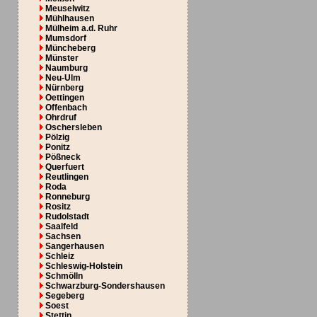
Meuselwitz
Mühlhausen
Mülheim a.d. Ruhr
Mumsdorf
Müncheberg
Münster
Naumburg
Neu-Ulm
Nürnberg
Oettingen
Offenbach
Ohrdruf
Oschersleben
Pölzig
Ponitz
Pößneck
Querfuert
Reutlingen
Roda
Ronneburg
Rositz
Rudolstadt
Saalfeld
Sachsen
Sangerhausen
Schleiz
Schleswig-Holstein
Schmölln
Schwarzburg-Sondershausen
Segeberg
Soest
Stettin