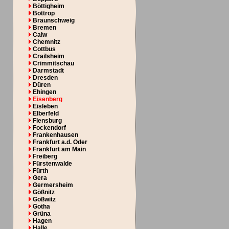
Böttigheim
Bottrop
Braunschweig
Bremen
Calw
Chemnitz
Cottbus
Crailsheim
Crimmitschau
Darmstadt
Dresden
Düren
Ehingen
Eisenberg
Eisleben
Elberfeld
Flensburg
Fockendorf
Frankenhausen
Frankfurt a.d. Oder
Frankfurt am Main
Freiberg
Fürstenwalde
Fürth
Gera
Germersheim
Gößnitz
Goßwitz
Gotha
Grüna
Hagen
Halle