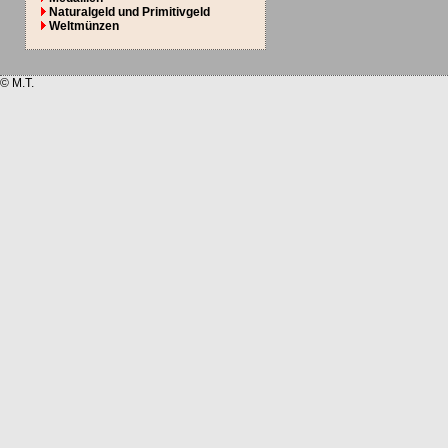
Naturalgeld und Primitivgeld
Weltmünzen
© M.T.