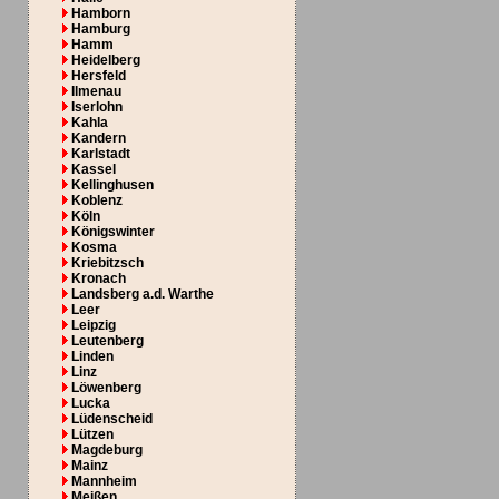
Hamborn
Hamburg
Hamm
Heidelberg
Hersfeld
Ilmenau
Iserlohn
Kahla
Kandern
Karlstadt
Kassel
Kellinghusen
Koblenz
Köln
Königswinter
Kosma
Kriebitzsch
Kronach
Landsberg a.d. Warthe
Leer
Leipzig
Leutenberg
Linden
Linz
Löwenberg
Lucka
Lüdenscheid
Lützen
Magdeburg
Mainz
Mannheim
Meißen