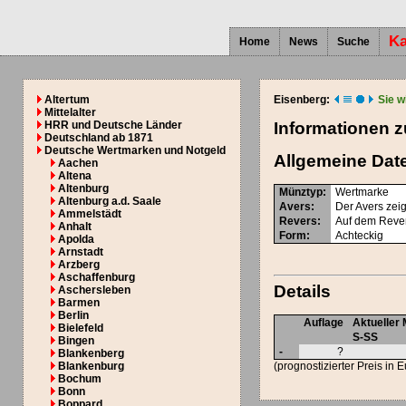
Ka
Home
News
Suche
Altertum
Eisenberg:
Sie w
Mittelalter
HRR und Deutsche Länder
Informationen 
Deutschland ab 1871
Deutsche Wertmarken und Notgeld
Allgemeine Dat
Aachen
Altena
Altenburg
Münztyp
:
Wertmarke
Altenburg a.d. Saale
Avers
:
Der Avers ze
Ammelstädt
Revers
:
Auf dem Revers
Anhalt
Form
:
Achteckig
Apolda
Arnstadt
Arzberg
Aschaffenburg
Details
Aschersleben
Barmen
Berlin
Auflage
Aktueller 
Bielefeld
S-SS
Bingen
-
?
Blankenberg
Blankenburg
(prognostizierter Preis in 
Bochum
Bonn
Boppard