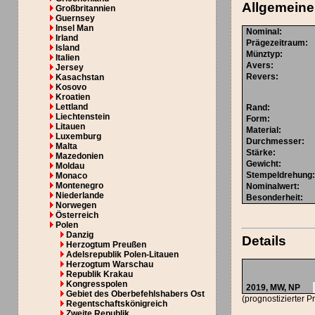
Allgemeine
Großbritannien
Guernsey
Insel Man
Nominal
:
Irland
Prägezeitraum
:
Island
Münztyp
:
Italien
Avers
:
Jersey
Revers
:
Kasachstan
Kosovo
Kroatien
Lettland
Rand
:
Liechtenstein
Form
:
Litauen
Material
:
Luxemburg
Durchmesser
:
Malta
Stärke
:
Mazedonien
Gewicht
:
Moldau
Stempeldrehung
Monaco
Montenegro
Nominalwert
:
Niederlande
Besonderheit
:
Norwegen
Österreich
Polen
Danzig
Details
Herzogtum Preußen
Adelsrepublik Polen-Litauen
Herzogtum Warschau
Republik Krakau
Kongresspolen
2019,
MW
,
NP
Gebiet des Oberbefehlshabers Ost
(prognostizierter P
Regentschaftskönigreich
Zweite Republik