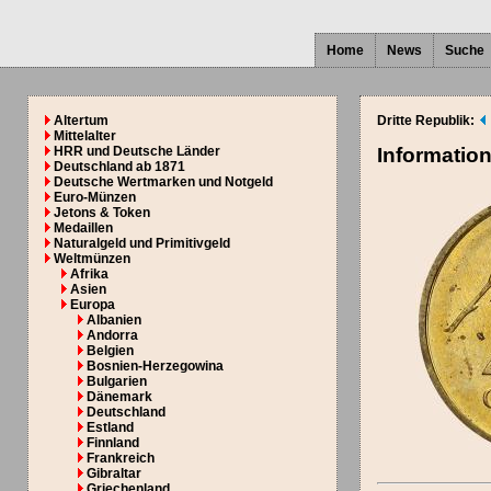
Home
News
Suche
Altertum
Dritte Republik:
Mittelalter
HRR und Deutsche Länder
Informatio
Deutschland ab 1871
Deutsche Wertmarken und Notgeld
Euro-Münzen
Jetons & Token
Medaillen
Naturalgeld und Primitivgeld
Weltmünzen
Afrika
Asien
Europa
Albanien
Andorra
Belgien
Bosnien-Herzegowina
Bulgarien
Dänemark
Deutschland
Estland
Finnland
Frankreich
Gibraltar
Griechenland