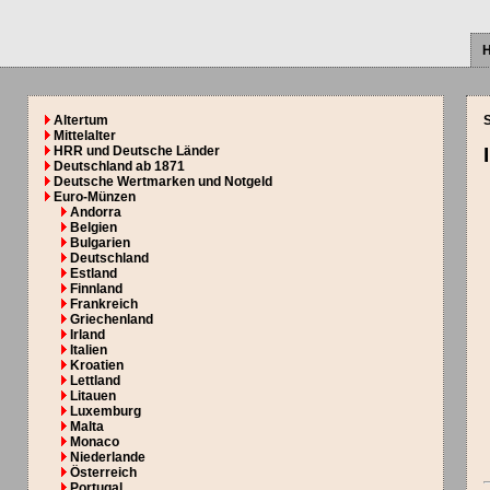
Altertum
Mittelalter
HRR und Deutsche Länder
Deutschland ab 1871
Deutsche Wertmarken und Notgeld
Euro-Münzen
Andorra
Belgien
Bulgarien
Deutschland
Estland
Finnland
Frankreich
Griechenland
Irland
Italien
Kroatien
Lettland
Litauen
Luxemburg
Malta
Monaco
Niederlande
Österreich
Portugal