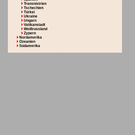
Transnistrien
Tschechien
Türkei
Ukraine
Ungarn
Vatikanstadt
Weißrussland
Zypern
Nordamerika
Ozeanien
Südamerika