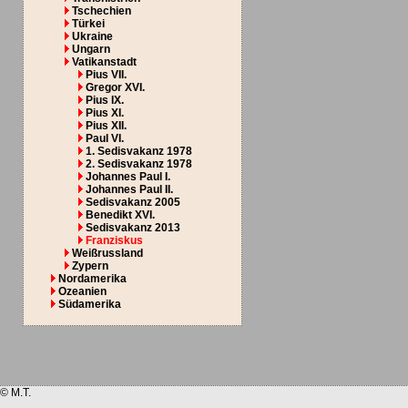
Tschechien
Türkei
Ukraine
Ungarn
Vatikanstadt
Pius VII.
Gregor XVI.
Pius IX.
Pius XI.
Pius XII.
Paul VI.
1. Sedisvakanz 1978
2. Sedisvakanz 1978
Johannes Paul I.
Johannes Paul II.
Sedisvakanz 2005
Benedikt XVI.
Sedisvakanz 2013
Franziskus
Weißrussland
Zypern
Nordamerika
Ozeanien
Südamerika
© M.T.