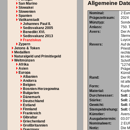
Allgemeine Dat
San Marino
Slowakei
Slowenien
Nominal
:
2 Eur
Spanien
Prägezeitraum
:
2024
Vatikanstadt
Münztyp
:
Sond
Johannes Paul II.
Anlass
:
750. 
Sedisvakanz 2005
Avers
:
Der A
Benedikt XVI.
Stern
Sedisvakanz 2013
Luycx
Franziskus
Zypern
Revers
:
Auf d
Jetons & Token
Pries
Medaillen
recht
Naturalgeld und Primitivgeld
Im Hi
Weltmünzen
Schr
Afrika
"1274
Asien
Präge
Europa
Künst
Albanien
Rand
:
Der Ra
Andorra
ist a
Belgien
Form
:
Rund
Bosnien-Herzegowina
Material
:
Kupfer
Bulgarien
Durchmesser
:
Soll:
Dänemark
Stärke
:
Soll:
Deutschland
Gewicht
:
Soll:
8
Estland
Finnland
Stempeldrehung
:
Soll:
0
Frankreich
Künstler
:
Avers
Gibraltar
Ausgabetermin
:
03.07
Griechenland
Nominalwert
:
2
EU
Großbritannien
Notiz:
Die M
Guernsey