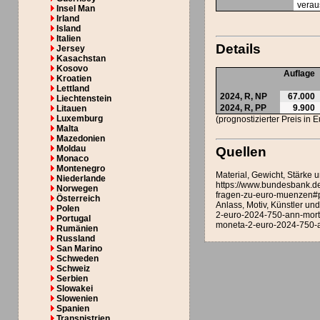
verau
Insel Man
Irland
Island
Italien
Details
Jersey
Kasachstan
Kosovo
Auflage
Kroatien
Lettland
2024,
R
,
NP
67.000
Liechtenstein
2024,
R
,
PP
9.900
Litauen
Luxemburg
(prognostizierter Preis in 
Malta
Mazedonien
Moldau
Quellen
Monaco
Montenegro
Material, Gewicht, Stärke
Niederlande
https://www.bundesbank.de/
Norwegen
fragen-zu-euro-muenzen#p
Österreich
Anlass, Motiv, Künstler u
Polen
2-euro-2024-750-ann-morte
Portugal
moneta-2-euro-2024-750-a
Rumänien
Russland
San Marino
Schweden
Schweiz
Serbien
Slowakei
Slowenien
Spanien
Transnistrien