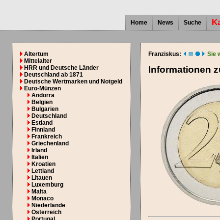
K
Home
News
Suche
Altertum
Franziskus:
Sie 
Mittelalter
HRR und Deutsche Länder
Informationen 
Deutschland ab 1871
Deutsche Wertmarken und Notgeld
Euro-Münzen
Andorra
Belgien
Bulgarien
Deutschland
Estland
Finnland
Frankreich
Griechenland
Irland
Italien
Kroatien
Lettland
Litauen
Luxemburg
Malta
Monaco
Niederlande
Österreich
Portugal