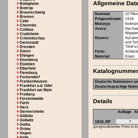
Allgemeine Dat
Böttigheim
Bottrop
Braunschweig
Nominal
:
10 Pfen
Bremen
Prägezeitraum
:
1918
Calw
Münztyp
:
Notmü
Chemnitz
Avers
:
Der Ave
Cottbus
Wappens
Crailsheim
Revers
:
Auf dem
Crimmitschau
und Sch
Darmstadt
"Graf v
Dresden
Düren
Form
:
Achteck
Ehingen
Material
:
Eisen
Eisenberg
Eisleben
Elberfeld
Katalognumme
Flensburg
Fockendorf
Frankenhausen
Deutsche Notmünzen und
Frankfurt a.d. Oder
Deutschsprachige Notmü
Frankfurt am Main
Freiberg
Fürstenwalde
Details
Fürth
Gera
Germersheim
Auflage
Ak
Gößnitz
Goßwitz
1918,
NP
?
Gotha
(prognostizierter Preis in 
Grüna
Hagen
Halle