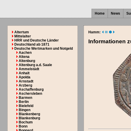
Home
News
Su
Altertum
Hamm:
Mittelalter
HRR und Deutsche Länder
Informationen 
Deutschland ab 1871
Deutsche Wertmarken und Notgeld
Aachen
Altena
Altenburg
Altenburg a.d. Saale
Ammelstädt
Anhalt
Apolda
Arnstadt
Arzberg
Aschaffenburg
Aschersleben
Barmen
Berlin
Bielefeld
Bingen
Blankenberg
Blankenburg
Bochum
Bonn
Boppard