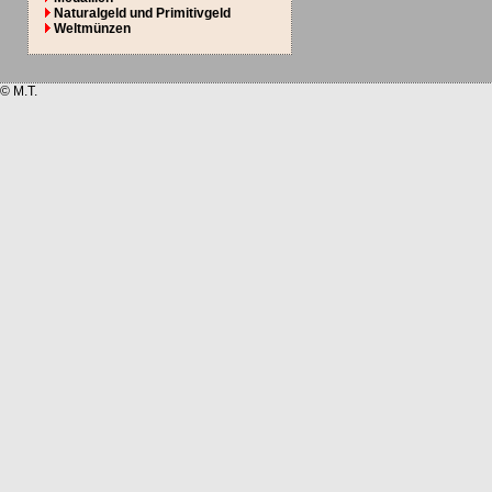
Naturalgeld und Primitivgeld
Weltmünzen
© M.T.