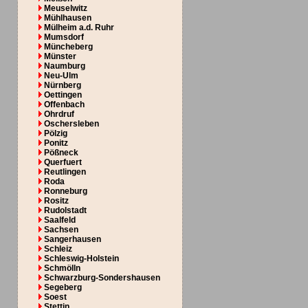
Meuselwitz
Mühlhausen
Mülheim a.d. Ruhr
Mumsdorf
Müncheberg
Münster
Naumburg
Neu-Ulm
Nürnberg
Oettingen
Offenbach
Ohrdruf
Oschersleben
Pölzig
Ponitz
Pößneck
Querfuert
Reutlingen
Roda
Ronneburg
Rositz
Rudolstadt
Saalfeld
Sachsen
Sangerhausen
Schleiz
Schleswig-Holstein
Schmölln
Schwarzburg-Sondershausen
Segeberg
Soest
Stettin