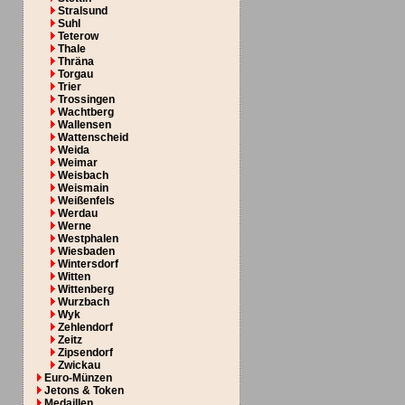
Stralsund
Suhl
Teterow
Thale
Thräna
Torgau
Trier
Trossingen
Wachtberg
Wallensen
Wattenscheid
Weida
Weimar
Weisbach
Weismain
Weißenfels
Werdau
Werne
Westphalen
Wiesbaden
Wintersdorf
Witten
Wittenberg
Wurzbach
Wyk
Zehlendorf
Zeitz
Zipsendorf
Zwickau
Euro-Münzen
Jetons & Token
Medaillen