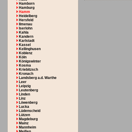
Hamborn
Hamburg
Hamm
Heidelberg
Hersfeld
Ilmenau
Iserlohn
Kahla
Kandern
Karlstadt
Kassel
Kellinghusen
Koblenz
Köln
Königswinter
Kosma
Kriebitzsch
Kronach
Landsberg a.d. Warthe
Leer
Leipzig
Leutenberg
Linden
Linz
Löwenberg
Lucka
Lüdenscheid
Lützen
Magdeburg
Mainz
Mannheim
Meißen