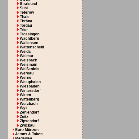
Stralsund
Suhl
Teterow
Thale
Thräna
Torgau
Trier
Trossingen
Wachtberg
Wallensen
Wattenscheid
Weida
Weimar
Weisbach
Weismain
Weißenfels
Werdau
Werne
Westphalen
Wiesbaden
Wintersdorf
Witten
Wittenberg
Wurzbach
Wyk
Zehlendorf
Zeitz
Zipsendorf
Zwickau
Euro-Münzen
Jetons & Token
Medaillen