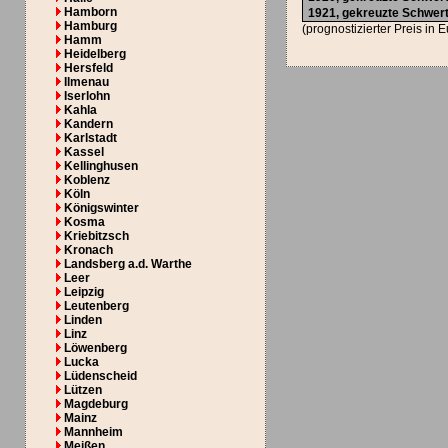
Hamborn
1921,
gekreuzte Schwer
Hamburg
(prognostizierter Preis in 
Hamm
Heidelberg
Hersfeld
Ilmenau
Iserlohn
Kahla
Kandern
Karlstadt
Kassel
Kellinghusen
Koblenz
Köln
Königswinter
Kosma
Kriebitzsch
Kronach
Landsberg a.d. Warthe
Leer
Leipzig
Leutenberg
Linden
Linz
Löwenberg
Lucka
Lüdenscheid
Lützen
Magdeburg
Mainz
Mannheim
Meißen