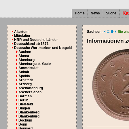
Ka
Home
News
Suche
Altertum
Sachsen:
Sie wi
Mittelalter
HRR und Deutsche Länder
Informationen 
Deutschland ab 1871
Deutsche Wertmarken und Notgeld
Aachen
Altena
Altenburg
Altenburg a.d. Saale
Ammelstädt
Anhalt
Apolda
Arnstadt
Arzberg
Aschaffenburg
Aschersleben
Barmen
Berlin
Bielefeld
Bingen
Blankenberg
Blankenburg
Bochum
Bonn
Boppard