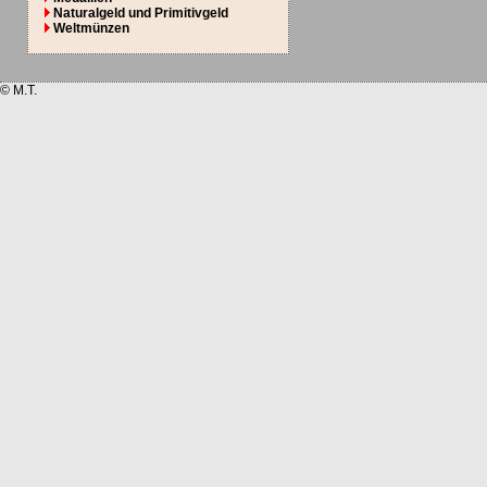
Naturalgeld und Primitivgeld
Weltmünzen
© M.T.