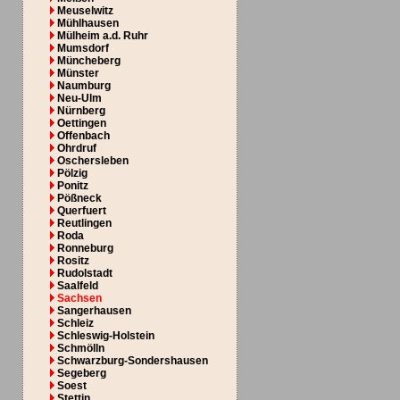
Meuselwitz
Mühlhausen
Mülheim a.d. Ruhr
Mumsdorf
Müncheberg
Münster
Naumburg
Neu-Ulm
Nürnberg
Oettingen
Offenbach
Ohrdruf
Oschersleben
Pölzig
Ponitz
Pößneck
Querfuert
Reutlingen
Roda
Ronneburg
Rositz
Rudolstadt
Saalfeld
Sachsen
Sangerhausen
Schleiz
Schleswig-Holstein
Schmölln
Schwarzburg-Sondershausen
Segeberg
Soest
Stettin