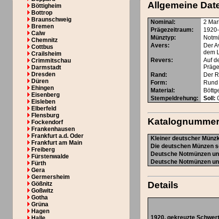
Allgemeine Dat
Böttigheim
Bottrop
Braunschweig
Nominal
:
2 Mar
Bremen
Prägezeitraum
:
1920
Calw
Münztyp
:
Notm
Chemnitz
Avers
:
Der A
Cottbus
dem 
Crailsheim
Revers
:
Auf d
Crimmitschau
Präges
Darmstadt
Dresden
Rand
:
Der Ra
Düren
Form
:
Rund
Ehingen
Material
:
Böttg
Eisenberg
Stempeldrehung
:
Soll:
0
Eisleben
Elberfeld
Flensburg
Katalognumme
Fockendorf
Frankenhausen
Frankfurt a.d. Oder
Kleiner deutscher Münzk
Frankfurt am Main
Die deutschen Münzen se
Freiberg
Deutsche Notmünzen und
Fürstenwalde
Deutsche Notmünzen und
Fürth
Gera
Germersheim
Details
Gößnitz
Goßwitz
Gotha
Grüna
Hagen
1920,
gekreuzte Schwer
Halle