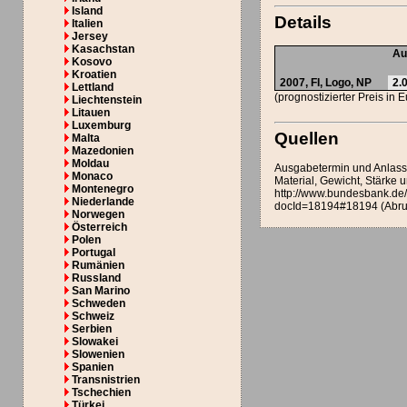
Island
Details
Italien
Jersey
Kasachstan
Au
Kosovo
Kroatien
2007,
FI, Logo
,
NP
2.
Lettland
(prognostizierter Preis in 
Liechtenstein
Litauen
Luxemburg
Quellen
Malta
Mazedonien
Moldau
Ausgabetermin und Anlass
Monaco
Material, Gewicht, Stärke
Montenegro
http://www.bundesbank.de
Niederlande
docId=18194#18194 (Abru
Norwegen
Österreich
Polen
Portugal
Rumänien
Russland
San Marino
Schweden
Schweiz
Serbien
Slowakei
Slowenien
Spanien
Transnistrien
Tschechien
Türkei