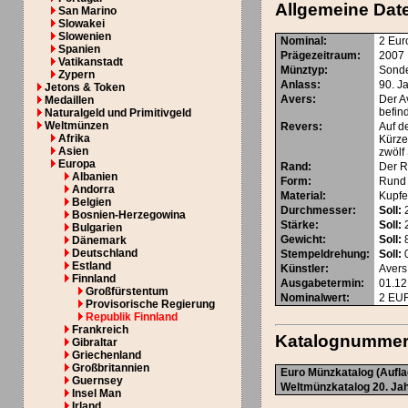
Allgemeine Dat
San Marino
Slowakei
Slowenien
Nominal
:
2 Eur
Spanien
Prägezeitraum
:
2007
Vatikanstadt
Münztyp
:
Sond
Zypern
Anlass
:
90. J
Jetons & Token
Avers
:
Der A
Medaillen
befin
Naturalgeld und Primitivgeld
Weltmünzen
Revers
:
Auf d
Afrika
Kürze
Asien
zwölf
Europa
Rand
:
Der R
Albanien
Form
:
Rund
Andorra
Material
:
Kupfer
Belgien
Durchmesser
:
Soll:
Bosnien-Herzegowina
Stärke
:
Soll:
Bulgarien
Gewicht
:
Soll:
8
Dänemark
Deutschland
Stempeldrehung
:
Soll:
0
Estland
Künstler
:
Avers
Finnland
Ausgabetermin
:
01.12
Großfürstentum
Nominalwert
:
2
EU
Provisorische Regierung
Republik Finnland
Frankreich
Katalognumme
Gibraltar
Griechenland
Großbritannien
Euro Münzkatalog (Aufla
Guernsey
Weltmünzkatalog 20. Jah
Insel Man
Irland