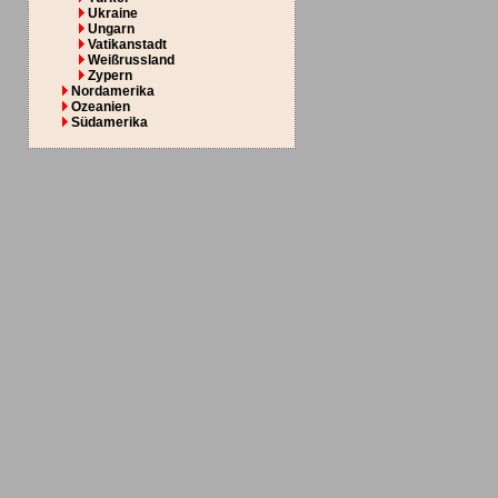
Ukraine
Ungarn
Vatikanstadt
Weißrussland
Zypern
Nordamerika
Ozeanien
Südamerika