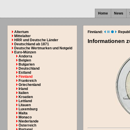
Home
News
Altertum
Finnland:
Republ
Mittelalter
HRR und Deutsche Länder
Informationen 
Deutschland ab 1871
Deutsche Wertmarken und Notgeld
Euro-Münzen
Andorra
Belgien
Bulgarien
Deutschland
Estland
Finnland
Frankreich
Griechenland
Irland
Italien
Kroatien
Lettland
Litauen
Luxemburg
Malta
Monaco
Niederlande
Österreich
Portugal