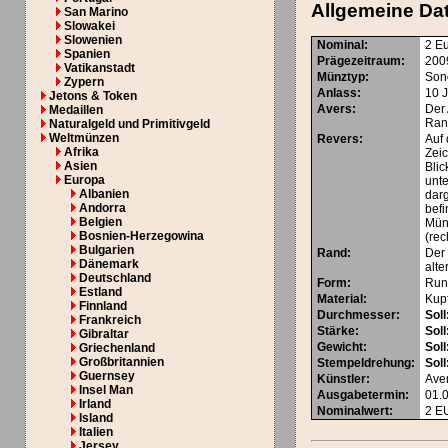
Allgemeine Da
San Marino
Slowakei
Slowenien
Nominal
:
2 E
Spanien
Prägezeitraum
:
200
Vatikanstadt
Münztyp
:
Son
Zypern
Anlass
:
10 
Jetons & Token
Avers
:
Der
Medaillen
Rand
Naturalgeld und Primitivgeld
Weltmünzen
Revers
:
Auf
Afrika
Zei
Asien
Blic
Europa
unt
Albanien
dar
Andorra
befi
Belgien
Mün
Bosnien-Herzegowina
(rec
Bulgarien
Rand
:
Der 
Dänemark
alt
Deutschland
Form
:
Run
Estland
Material
:
Kupf
Finnland
Durchmesser
:
Soll
Frankreich
Stärke
:
Soll
Gibraltar
Gewicht
:
Soll
Griechenland
Großbritannien
Stempeldrehung
:
Soll
Guernsey
Künstler
:
Ave
Insel Man
Ausgabetermin
:
01.
Irland
Nominalwert
:
2
E
Island
Italien
Jersey