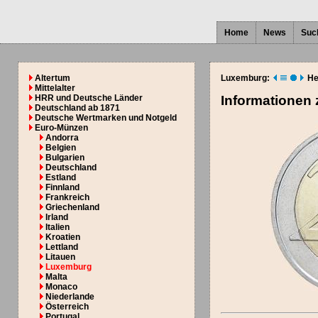
Home
News
Suc
Altertum
Luxemburg:
He
Mittelalter
HRR und Deutsche Länder
Informationen
Deutschland ab 1871
Deutsche Wertmarken und Notgeld
Euro-Münzen
Andorra
Belgien
Bulgarien
Deutschland
Estland
Finnland
Frankreich
Griechenland
Irland
Italien
Kroatien
Lettland
Litauen
Luxemburg
Malta
Monaco
Niederlande
Österreich
Portugal