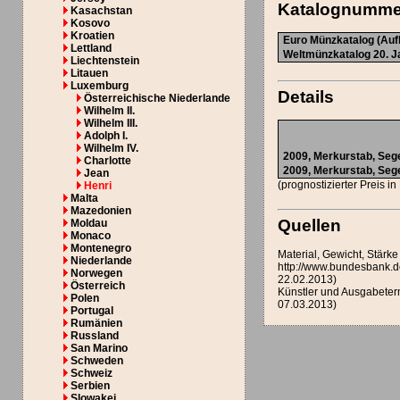
Katalognumme
Kasachstan
Kosovo
Kroatien
Euro Münzkatalog (Aufl
Lettland
Weltmünzkatalog 20. Ja
Liechtenstein
Litauen
Luxemburg
Details
Österreichische Niederlande
Wilhelm II.
Wilhelm III.
Adolph I.
Wilhelm IV.
2009,
Merkurstab
,
Seg
Charlotte
2009,
Merkurstab
,
Seg
Jean
(prognostizierter Preis i
Henri
Malta
Mazedonien
Quellen
Moldau
Monaco
Montenegro
Material, Gewicht, Stär
Niederlande
http://www.bundesbank.
Norwegen
22.02.2013)
Österreich
Künstler und Ausgabeter
Polen
07.03.2013)
Portugal
Rumänien
Russland
San Marino
Schweden
Schweiz
Serbien
Slowakei