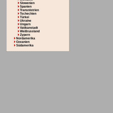
Slowenien
Spanien
Transnistrien
Tschechien
Türkei
Ukraine
Ungarn
Vatikanstadt
Weißrussland
Zypern
Nordamerika
Ozeanien
Südamerika