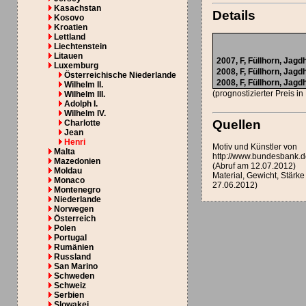
Kasachstan
Details
Kosovo
Kroatien
Lettland
Liechtenstein
Litauen
2007,
F, Füllhorn
, Jagd
Luxemburg
2008,
F, Füllhorn
, Jagd
Österreichische Niederlande
2008,
F, Füllhorn
, Jagd
Wilhelm II.
(prognostizierter Preis i
Wilhelm III.
Adolph I.
Wilhelm IV.
Quellen
Charlotte
Jean
Henri
Motiv und Künstler von
Malta
http://www.bundesbank.d
Mazedonien
(Abruf am 12.07.2012)
Moldau
Material, Gewicht, Stär
Monaco
27.06.2012)
Montenegro
Niederlande
Norwegen
Österreich
Polen
Portugal
Rumänien
Russland
San Marino
Schweden
Schweiz
Serbien
Slowakei