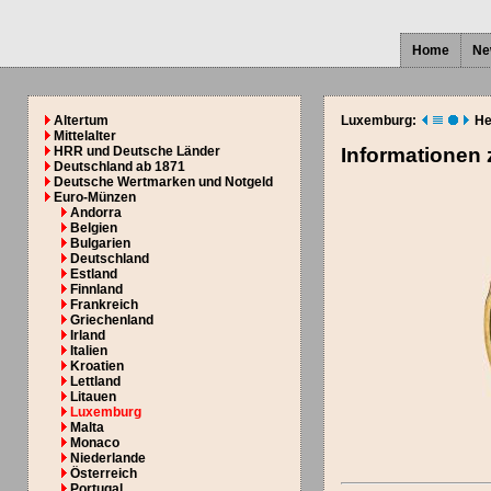
Home
Ne
Altertum
Luxemburg:
He
Mittelalter
HRR und Deutsche Länder
Informationen
Deutschland ab 1871
Deutsche Wertmarken und Notgeld
Euro-Münzen
Andorra
Belgien
Bulgarien
Deutschland
Estland
Finnland
Frankreich
Griechenland
Irland
Italien
Kroatien
Lettland
Litauen
Luxemburg
Malta
Monaco
Niederlande
Österreich
Portugal