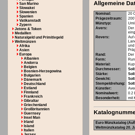
Allgemeine Da
San Marino
Slowakei
Slowenien
Nominal
:
20 
Spanien
Prägezeitraum
:
200
Vatikanstadt
Münztyp
:
Uml
Zypern
Avers
:
Der
Jetons & Token
eing
Medaillen
Revers
:
Auf 
Naturalgeld und Primitivgeld
Lan
Weltmünzen
und 
Afrika
Präg
Asien
Europa
Rand
:
Der
Albanien
Form
:
Run
Andorra
Material
:
Kup
Belgien
Durchmesser
:
Soll
Bosnien-Herzegowina
Stärke
:
Soll
Bulgarien
Gewicht
:
Soll
Dänemark
Stempeldrehung
:
Soll
Deutschland
Estland
Künstler
:
Aver
Finnland
Nominalwert
:
0.2
Frankreich
Besonderheit
:
mit 
Gibraltar
Griechenland
Großbritannien
Katalognumme
Guernsey
Insel Man
Irland
Euro Münzkatalog (Aufl
Island
Weltmünzkatalog 20. Ja
Italien
Jersey