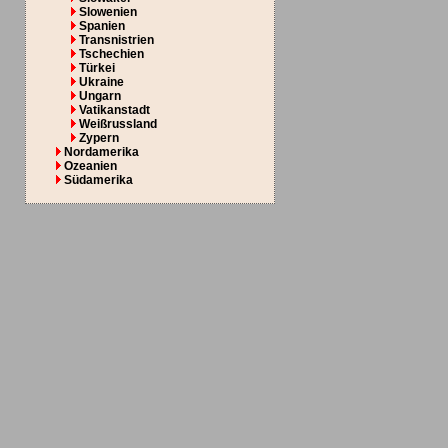
Slowenien
Spanien
Transnistrien
Tschechien
Türkei
Ukraine
Ungarn
Vatikanstadt
Weißrussland
Zypern
Nordamerika
Ozeanien
Südamerika