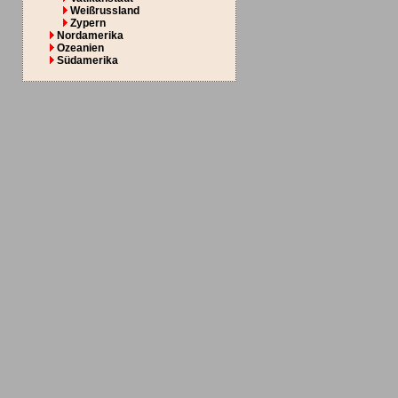
Weißrussland
Zypern
Nordamerika
Ozeanien
Südamerika