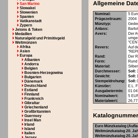
Allgemeine Dat
San Marino
Slowakei
Slowenien
Nominal
:
5 Eur
Spanien
Prägezeitraum
:
2004
Vatikanstadt
Münztyp
:
Gede
Zypern
Anlass
:
Barto
Jetons & Token
Avers
:
Der A
Medaillen
umgeb
Naturalgeld und Primitivgeld
"CEN
Weltmünzen
Afrika
Revers
:
Auf d
Asien
"REPU
Europa
Rand
:
Der Ra
Albanien
Form
:
Rund
Andorra
Material
:
Silbe
Belgien
Durchmesser
:
Soll:
Bosnien-Herzegowina
Gewicht
:
Soll:
Bulgarien
Stempeldrehung
:
Soll:
0
Dänemark
Deutschland
Künstler
:
E.L. F
Estland
Ausgabetermin
:
01.04
Finnland
Nominalwert
:
5
EU
Frankreich
Materialwert:
26,77
Gibraltar
Griechenland
Großbritannien
Katalognumme
Guernsey
Insel Man
Irland
Euro Münzkatalog (Aufla
Island
Weltmünzkatalog 20. Jah
Italien
Weltmünzkatalog 20. Jah
Jersey