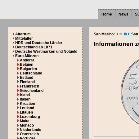
Home
News
S
Altertum
San Marino:
San
Mittelalter
HRR und Deutsche Länder
Informationen 
Deutschland ab 1871
Deutsche Wertmarken und Notgeld
Euro-Münzen
Andorra
Belgien
Bulgarien
Deutschland
Estland
Finnland
Frankreich
Griechenland
Irland
Italien
Kroatien
Lettland
Litauen
Luxemburg
Malta
Monaco
Niederlande
Österreich
Portugal