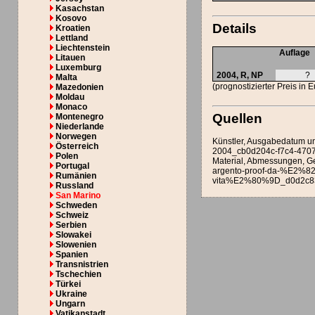
Kasachstan
Kosovo
Details
Kroatien
Lettland
Liechtenstein
Auflage
Litauen
Luxemburg
2004,
R
,
NP
?
Malta
(prognostizierter Preis in 
Mazedonien
Moldau
Monaco
Quellen
Montenegro
Niederlande
Norwegen
Künstler, Ausgabedatum u
Österreich
2004_cb0d204c-f7c4-4707
Polen
Material, Abmessungen, Ge
Portugal
argento-proof-da-%E2%82
Rumänien
vita%E2%80%9D_d0d2c839
Russland
San Marino
Schweden
Schweiz
Serbien
Slowakei
Slowenien
Spanien
Transnistrien
Tschechien
Türkei
Ukraine
Ungarn
Vatikanstadt