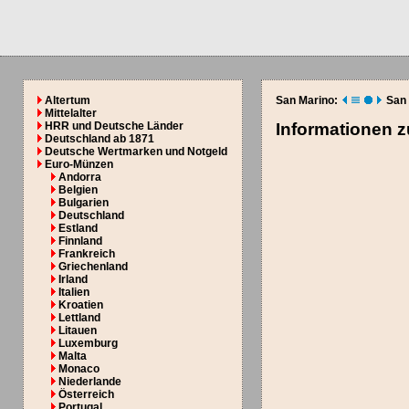
Altertum
San Marino:
San
Mittelalter
HRR und Deutsche Länder
Informationen 
Deutschland ab 1871
Deutsche Wertmarken und Notgeld
Euro-Münzen
Andorra
Belgien
Bulgarien
Deutschland
Estland
Finnland
Frankreich
Griechenland
Irland
Italien
Kroatien
Lettland
Litauen
Luxemburg
Malta
Monaco
Niederlande
Österreich
Portugal