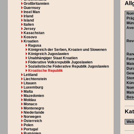
All
Großbritannien
Guernsey
Insel Man
Nom
Irland
Prä
Island
Mün
Italien
Ave
Jersey
Kasachstan
Kosovo
Rev
Kroatien
Ragusa
Königreich der Serben, Kroaten und Slowenen
Königreich Jugoslawien
Ran
Unabhängiger Staat Kroatien
For
Föderative Volksrepublik Jugoslawien
Mate
Sozialistische Föderative Republik Jugoslawien
Dur
Kroatische Republik
Gew
Lettland
Ste
Liechtenstein
Küns
Litauen
Luxemburg
Nom
Malta
Mate
Mazedonien
Bes
Moldau
Monaco
Montenegro
Ka
Niederlande
Norwegen
Österreich
Welt
Polen
Portugal
Rumänien