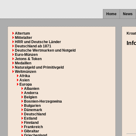
Home
News
Altertum
Kroat
Mittelalter
HRR und Deutsche Länder
Inf
Deutschland ab 1871
Deutsche Wertmarken und Notgeld
Euro-Münzen
Jetons & Token
Medaillen
Naturalgeld und Primitivgeld
Weltmünzen
Afrika
Asien
Europa
Albanien
Andorra
Belgien
Bosnien-Herzegowina
Bulgarien
Dänemark
Deutschland
Estland
Finnland
Frankreich
Gibraltar
Griechenland