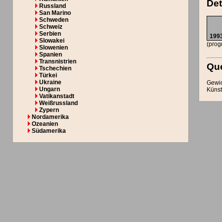
Det
Russland
San Marino
Schweden
Schweiz
Serbien
199
Slowakei
(prog
Slowenien
Spanien
Transnistrien
Que
Tschechien
Türkei
Ukraine
Gewic
Ungarn
Künst
Vatikanstadt
Weißrussland
Zypern
Nordamerika
Ozeanien
Südamerika