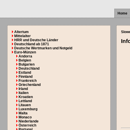
Home
Altertum
Slow
Mittelalter
HRR und Deutsche Länder
Inf
Deutschland ab 1871
Deutsche Wertmarken und Notgeld
Euro-Münzen
Andorra
Belgien
Bulgarien
Deutschland
Estland
Finnland
Frankreich
Griechenland
Irland
Italien
Kroatien
Lettland
Litauen
Luxemburg
Malta
Monaco
Niederlande
Österreich
Portugal