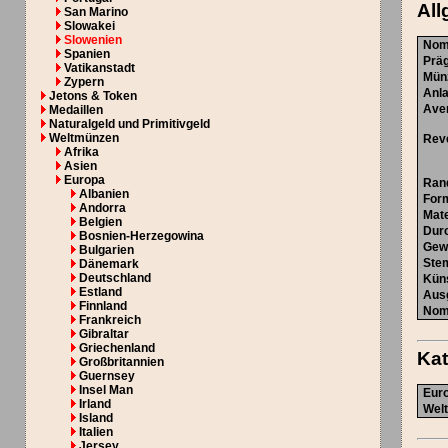
All
San Marino
Slowakei
Slowenien
Nom
Spanien
Prä
Vatikanstadt
Mün
Zypern
Anl
Jetons & Token
Ave
Medaillen
Naturalgeld und Primitivgeld
Weltmünzen
Rev
Afrika
Asien
Europa
Ran
Albanien
For
Andorra
Mate
Belgien
Dur
Bosnien-Herzegowina
Gew
Bulgarien
Ste
Dänemark
Deutschland
Küns
Estland
Aus
Finnland
Nom
Frankreich
Gibraltar
Griechenland
Ka
Großbritannien
Guernsey
Insel Man
Euro
Irland
Welt
Island
Italien
Jersey