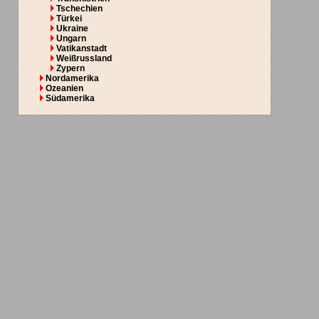
Tschechien
Türkei
Ukraine
Ungarn
Vatikanstadt
Weißrussland
Zypern
Nordamerika
Ozeanien
Südamerika