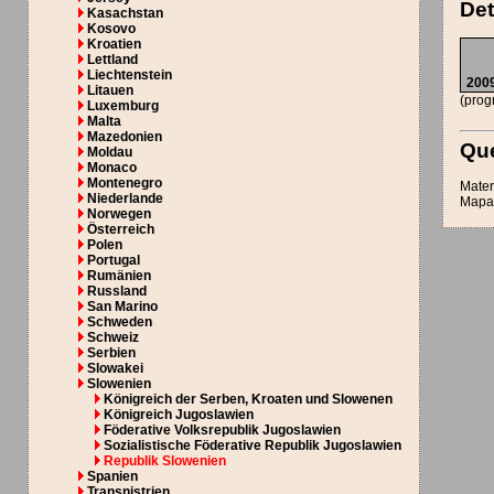
Det
Kasachstan
Kosovo
Kroatien
Lettland
Liechtenstein
2009
Litauen
(prog
Luxemburg
Malta
Mazedonien
Que
Moldau
Monaco
Montenegro
Mater
Niederlande
MapaI
Norwegen
Österreich
Polen
Portugal
Rumänien
Russland
San Marino
Schweden
Schweiz
Serbien
Slowakei
Slowenien
Königreich der Serben, Kroaten und Slowenen
Königreich Jugoslawien
Föderative Volksrepublik Jugoslawien
Sozialistische Föderative Republik Jugoslawien
Republik Slowenien
Spanien
Transnistrien